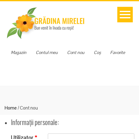
Magazin
Contul meu
Cont nou
Coș
Favorite
Home
/
Cont nou
Informații personale:
Utilizator
*