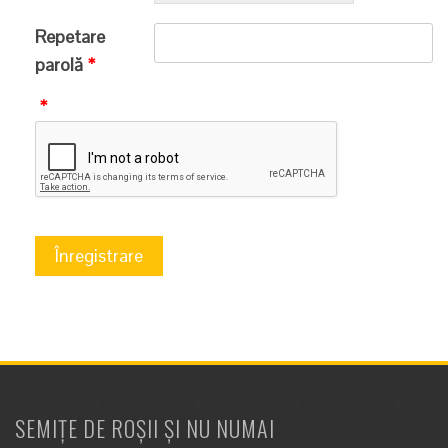
Repetare
parolă
*
*
SEMIȚE DE ROȘII ȘI NU NUMAI