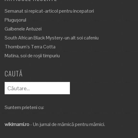
Semanat si repicat-articol pentru incepatori
Plugușorul
Galbenele Antuzei
South African Black Mystery-un alt soi cafeniu
Thornburn’s Terra Cotta
Matina, soi de roșii timpuriu
CAUTĂ
Caută
după:
Suntem prieteni cu:
wikimami.ro
- Un jurnal de mămică pentru mămici.