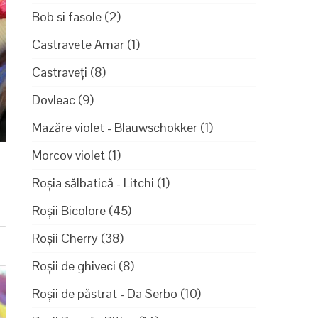
Bob si fasole
(2)
Castravete Amar
(1)
Castraveți
(8)
Dovleac
(9)
Mazăre violet - Blauwschokker
(1)
Morcov violet
(1)
Roșia sălbatică - Litchi
(1)
Roșii Bicolore
(45)
Roșii Cherry
(38)
Roșii de ghiveci
(8)
Roșii de păstrat - Da Serbo
(10)