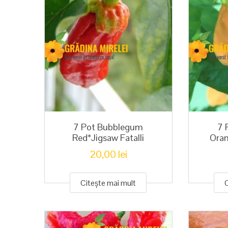
7 Pot Bubblegum
7 
Red*Jigsaw Fatalli
Oran
20,00
lei
Citește mai mult