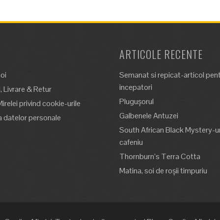
ARTICOLE RECENTE
oi
Semanat si repicat-articol pen
incepatori
 Livrare & Retur
Plugușorul
Mirelei privind cookie-urile
Galbenele Antuzei
a datelor personale
South African Black Mystery-un
cafeniu
Thornburn’s Terra Cotta
Matina, soi de roșii timpuriu