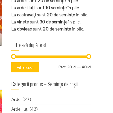
La
ardei
sunt
20 de semințe
în plic.
La
ardeii iuți
sunt
10 semințe
în plic.
La
castraveți
sunt
20 de semințe
în plic.
La
vinete
sunt
30 de semințe
în plic.
La
dovleac
sunt
20 de semințe
în plic.
Filtrează după pret
Preț
Preț
Preț:
20 lei
—
40 lei
Filtrează
minim
maxim
Categorii produs – Semințe de roșii
Ardei
(27)
Ardei iuți
(43)