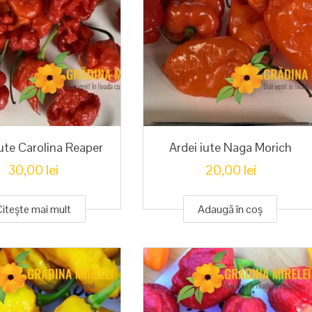
iute Carolina Reaper
Ardei iute Naga Morich
30,00
lei
20,00
lei
Citește mai mult
Adaugă în coș