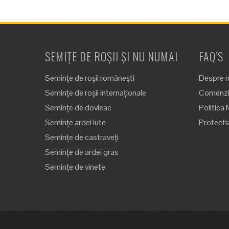
SEMIȚE DE ROȘII ȘI NU NUMAI
FAQ’S
Semințe de roșii românești
Despre n
Semințe de roșii internaționale
Comenzi,
Semințe de dovleac
Politica 
Semințe ardei iute
Protecti
Semințe de castraveți
Semințe de ardei gras
Semințe de vinete