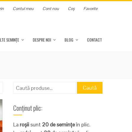
in
Contul meu
Cont nou
Coș
Favorite
LTE SEMINȚE
DESPRE NOI
BLOG
CONTACT
Caută
Caută
după:
Conținut plic:
La
roșii
sunt
20 de semințe
în plic.