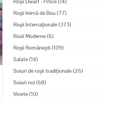
Roșii Dwarf - Pitice
(14)
Roșii Inimă de Bou
(77)
Roșii Internaționale
(373)
Rosii Moderne
(6)
Roșii Românești
(109)
Salate
(14)
Soiuri de roșii tradiționale
(26)
Soiuri noi
(68)
Vinete
(10)