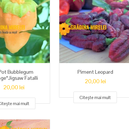
Pot Bubblegum
Piment Leopard
ge*Jigsaw Fatalli
20,00
lei
20,00
lei
Citește mai mult
Citește mai mult