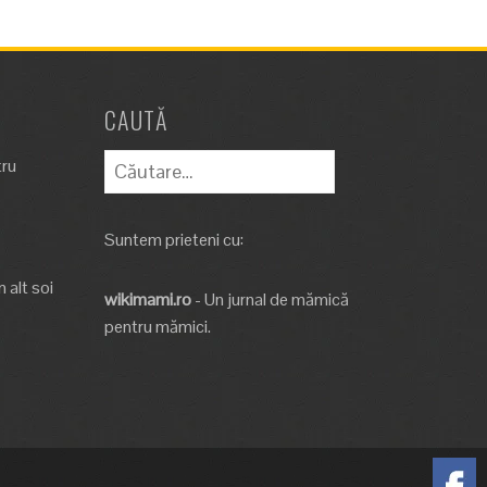
CAUTĂ
Caută
tru
după:
Suntem prieteni cu:
 alt soi
wikimami.ro
- Un jurnal de mămică
pentru mămici.