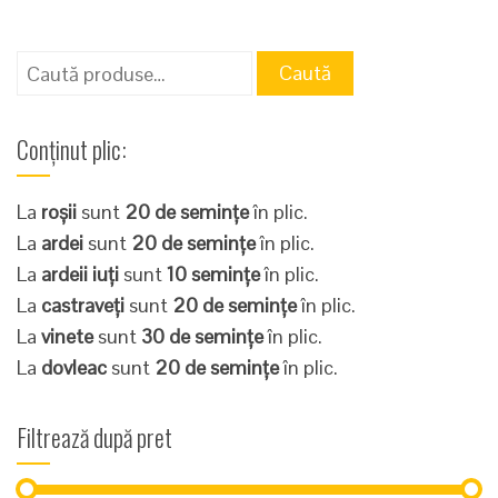
Caută
Caută
după:
Conținut plic:
La
roșii
sunt
20 de semințe
în plic.
La
ardei
sunt
20 de semințe
în plic.
La
ardeii iuți
sunt
10 semințe
în plic.
La
castraveți
sunt
20 de semințe
în plic.
La
vinete
sunt
30 de semințe
în plic.
La
dovleac
sunt
20 de semințe
în plic.
Filtrează după pret