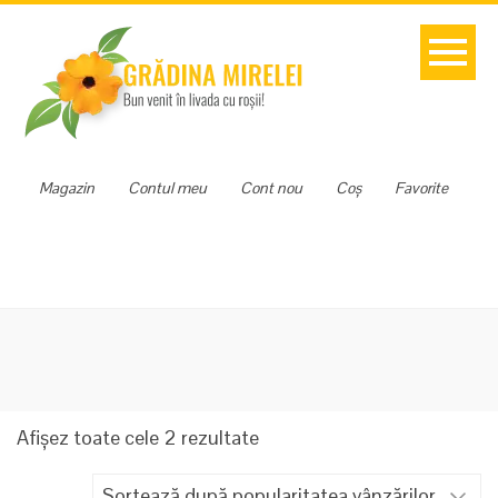
Magazin
Contul meu
Cont nou
Coș
Favorite
Sortat
Afișez toate cele 2 rezultate
după