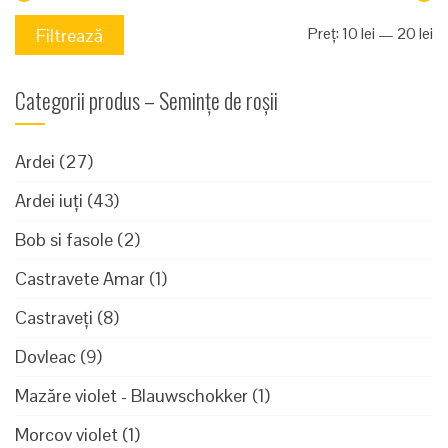
Pr
Pr
Preț:
10 lei
—
20 lei
Filtrează
mi
m
Categorii produs – Semințe de roșii
Ardei
(27)
Ardei iuți
(43)
Bob si fasole
(2)
Castravete Amar
(1)
Castraveți
(8)
Dovleac
(9)
Mazăre violet - Blauwschokker
(1)
Morcov violet
(1)