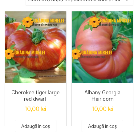
popularitate
Cherokee tiger large
Albany Georgia
red dwarf
Heirloom
10,00
lei
10,00
lei
Adaugă în coș
Adaugă în coș