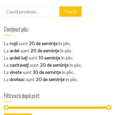
Caută
Caută
după:
Conținut plic:
La
roșii
sunt
20 de semințe
în plic.
La
ardei
sunt
20 de semințe
în plic.
La
ardeii iuți
sunt
10 semințe
în plic.
La
castraveți
sunt
20 de semințe
în plic.
La
vinete
sunt
30 de semințe
în plic.
La
dovleac
sunt
20 de semințe
în plic.
Filtrează după pret