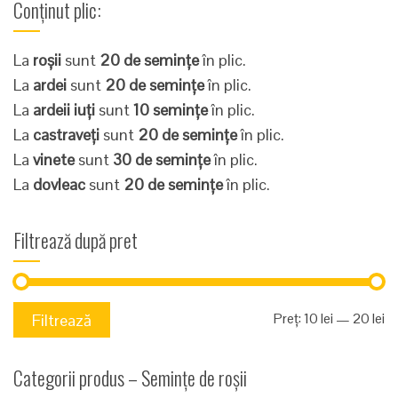
Conținut plic:
La
roșii
sunt
20 de semințe
în plic.
La
ardei
sunt
20 de semințe
în plic.
La
ardeii iuți
sunt
10 semințe
în plic.
La
castraveți
sunt
20 de semințe
în plic.
La
vinete
sunt
30 de semințe
în plic.
La
dovleac
sunt
20 de semințe
în plic.
Filtrează după pret
Pr
Pr
Preț:
10 lei
—
20 lei
Filtrează
mi
m
Categorii produs – Semințe de roșii