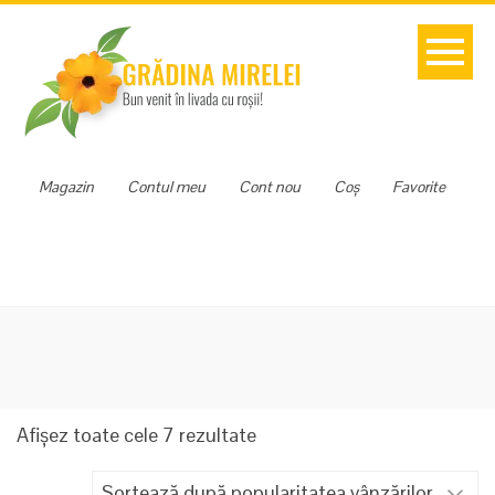
Magazin
Contul meu
Cont nou
Coș
Favorite
Sortat
Afișez toate cele 7 rezultate
după