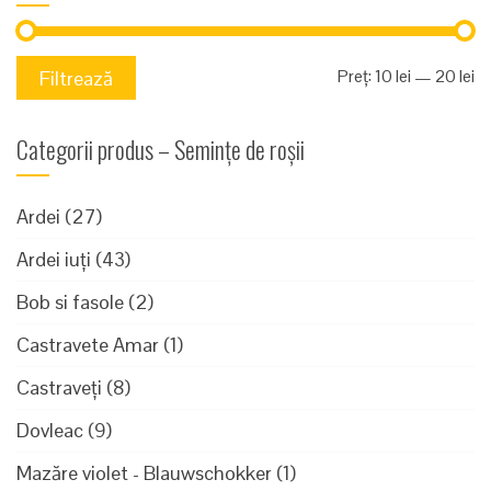
Pr
Pr
Preț:
10 lei
—
20 lei
Filtrează
mi
m
Categorii produs – Semințe de roșii
Ardei
(27)
Ardei iuți
(43)
Bob si fasole
(2)
Castravete Amar
(1)
Castraveți
(8)
Dovleac
(9)
Mazăre violet - Blauwschokker
(1)