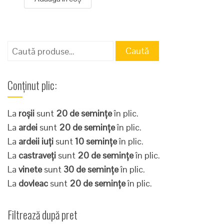
Caută
Caută
după:
Conținut plic:
La
roșii
sunt
20 de semințe
în plic.
La
ardei
sunt
20 de semințe
în plic.
La
ardeii iuți
sunt
10 semințe
în plic.
La
castraveți
sunt
20 de semințe
în plic.
La
vinete
sunt
30 de semințe
în plic.
La
dovleac
sunt
20 de semințe
în plic.
Filtrează după pret