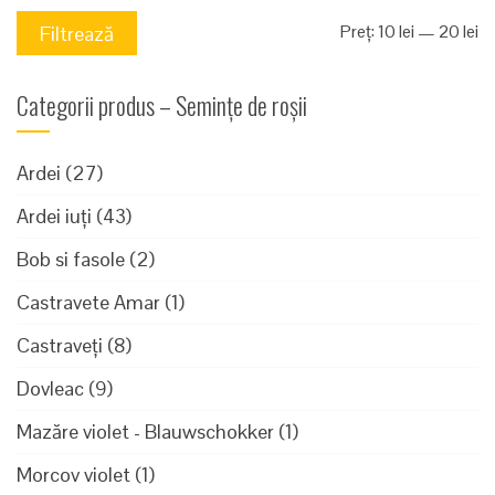
Pr
Pr
Preț:
10 lei
—
20 lei
Filtrează
mi
m
Categorii produs – Semințe de roșii
Ardei
(27)
Ardei iuți
(43)
Bob si fasole
(2)
Castravete Amar
(1)
Castraveți
(8)
Dovleac
(9)
Mazăre violet - Blauwschokker
(1)
Morcov violet
(1)