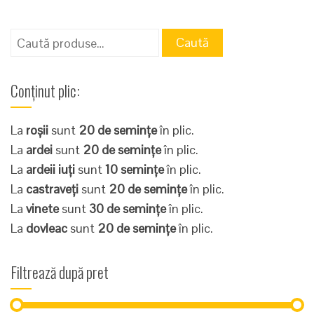
Caută
Caută
după:
Conținut plic:
La
roșii
sunt
20 de semințe
în plic.
La
ardei
sunt
20 de semințe
în plic.
La
ardeii iuți
sunt
10 semințe
în plic.
La
castraveți
sunt
20 de semințe
în plic.
La
vinete
sunt
30 de semințe
în plic.
La
dovleac
sunt
20 de semințe
în plic.
Filtrează după pret