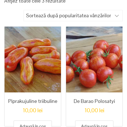
Sortat
Afișez toate cele 3 rezultate
după
popularitate
Piprakujuline triibuline
De Barao Polosatyi
10,00
lei
10,00
lei
Adaugă în coș
Adaugă în coș