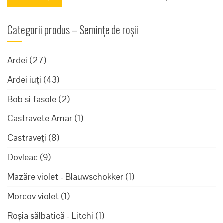
mi
m
Categorii produs – Semințe de roșii
Ardei
(27)
Ardei iuți
(43)
Bob si fasole
(2)
Castravete Amar
(1)
Castraveți
(8)
Dovleac
(9)
Mazăre violet - Blauwschokker
(1)
Morcov violet
(1)
Roșia sălbatică - Litchi
(1)