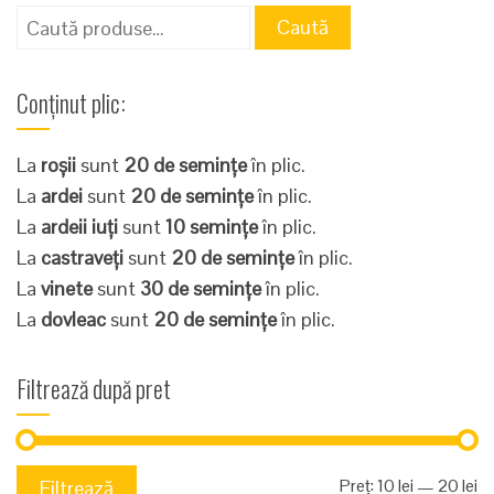
Caută
Caută
după:
Conținut plic:
La
roșii
sunt
20 de semințe
în plic.
La
ardei
sunt
20 de semințe
în plic.
La
ardeii iuți
sunt
10 semințe
în plic.
La
castraveți
sunt
20 de semințe
în plic.
La
vinete
sunt
30 de semințe
în plic.
La
dovleac
sunt
20 de semințe
în plic.
Filtrează după pret
Pr
Pr
Preț:
10 lei
—
20 lei
Filtrează