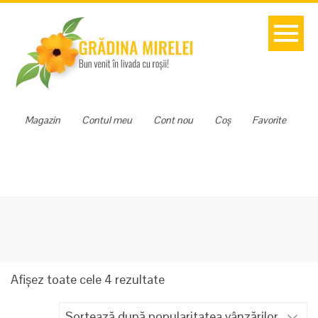
Magazin
Contul meu
Cont nou
Coș
Favorite
Sortat
Afișez toate cele 4 rezultate
după