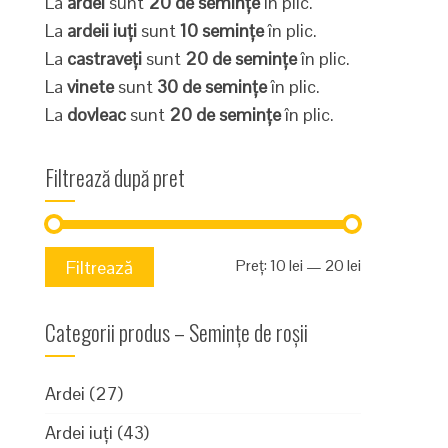
La
ardei
sunt
20 de semințe
în plic.
La
ardeii iuți
sunt
10 semințe
în plic.
La
castraveți
sunt
20 de semințe
în plic.
La
vinete
sunt
30 de semințe
în plic.
La
dovleac
sunt
20 de semințe
în plic.
Filtrează după pret
Preț
Preț
Preț:
10 lei
—
20 lei
Filtrează
minim
maxim
Categorii produs – Semințe de roșii
Ardei
(27)
Ardei iuți
(43)