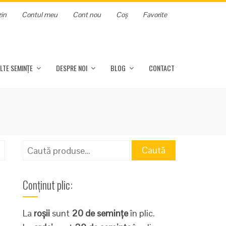
in
Contul meu
Cont nou
Coș
Favorite
LTE SEMINȚE
DESPRE NOI
BLOG
CONTACT
Caută
Caută
după:
Conținut plic:
La
roșii
sunt
20 de semințe
în plic.