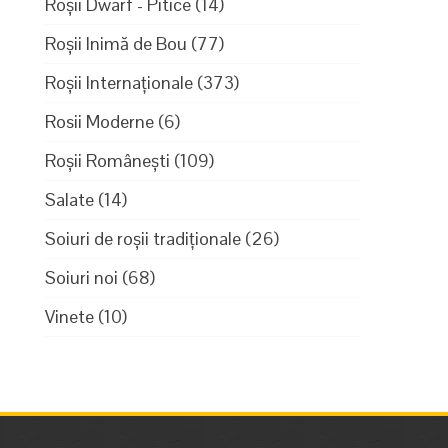
Roșii Dwarf - Pitice
(14)
Roșii Inimă de Bou
(77)
Roșii Internaționale
(373)
Rosii Moderne
(6)
Roșii Românești
(109)
Salate
(14)
Soiuri de roșii tradiționale
(26)
Soiuri noi
(68)
Vinete
(10)