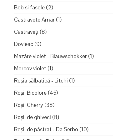
Bob si fasole
(2)
Castravete Amar
(1)
Castraveți
(8)
Dovleac
(9)
Mazăre violet - Blauwschokker
(1)
Morcov violet
(1)
Roșia sălbatică - Litchi
(1)
Roșii Bicolore
(45)
Roșii Cherry
(38)
Roșii de ghiveci
(8)
Roșii de păstrat - Da Serbo
(10)