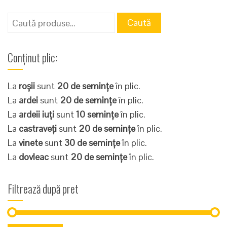
Caută
Caută
după:
Conținut plic:
La
roșii
sunt
20 de semințe
în plic.
La
ardei
sunt
20 de semințe
în plic.
La
ardeii iuți
sunt
10 semințe
în plic.
La
castraveți
sunt
20 de semințe
în plic.
La
vinete
sunt
30 de semințe
în plic.
La
dovleac
sunt
20 de semințe
în plic.
Filtrează după pret