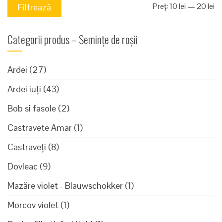
Pr
Pr
Preț:
10 lei
—
20 lei
Filtrează
mi
m
Categorii produs – Semințe de roșii
Ardei
(27)
Ardei iuți
(43)
Bob si fasole
(2)
Castravete Amar
(1)
Castraveți
(8)
Dovleac
(9)
Mazăre violet - Blauwschokker
(1)
Morcov violet
(1)