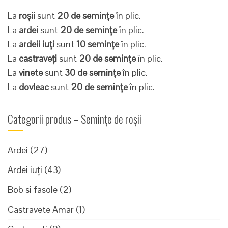
La
roșii
sunt
20 de semințe
în plic.
La
ardei
sunt
20 de semințe
în plic.
La
ardeii iuți
sunt
10 semințe
în plic.
La
castraveți
sunt
20 de semințe
în plic.
La
vinete
sunt
30 de semințe
în plic.
La
dovleac
sunt
20 de semințe
în plic.
Categorii produs – Semințe de roșii
Ardei
(27)
Ardei iuți
(43)
Bob si fasole
(2)
Castravete Amar
(1)