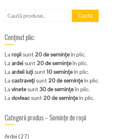
Caută
Caută
după:
Conținut plic:
La
roșii
sunt
20 de semințe
în plic.
La
ardei
sunt
20 de semințe
în plic.
La
ardeii iuți
sunt
10 semințe
în plic.
La
castraveți
sunt
20 de semințe
în plic.
La
vinete
sunt
30 de semințe
în plic.
La
dovleac
sunt
20 de semințe
în plic.
Categorii produs – Semințe de roșii
Ardei
(27)