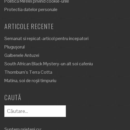
Politica Mirelei privind cookie-urile
Protectia datelor personale
ARTICOLE RECENTE
Semanat si repicat-articol pentru incepatori
Plugușorul
Galbenele Antuzei
South African Black Mystery-un alt soi cafeniu
Thornburn’s Terra Cotta
Matina, soi de roșii timpuriu
CAUTĂ
Caută
după:
Suntem prieteni cu: