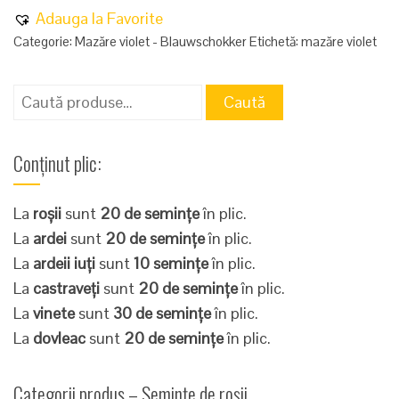
Adauga la Favorite
Categorie:
Mazăre violet - Blauwschokker
Etichetă:
mazăre violet
Caută
Caută
după:
Conținut plic:
La
roșii
sunt
20 de semințe
în plic.
La
ardei
sunt
20 de semințe
în plic.
La
ardeii iuți
sunt
10 semințe
în plic.
La
castraveți
sunt
20 de semințe
în plic.
La
vinete
sunt
30 de semințe
în plic.
La
dovleac
sunt
20 de semințe
în plic.
Categorii produs – Semințe de roșii