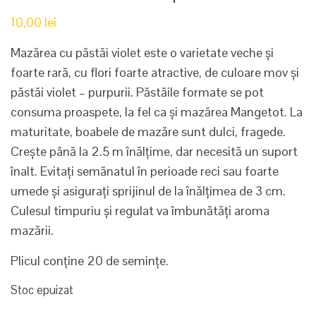
10,00
lei
Mazărea cu păstăi violet este o varietate veche și
foarte rară, cu flori foarte atractive, de culoare mov și
păstăi violet – purpurii. Păstăile formate se pot
consuma proaspete, la fel ca și mazărea Mangetot. La
maturitate, boabele de mazăre sunt dulci, fragede.
Crește până la 2.5 m înălțime, dar necesită un suport
înalt. Evitați semănatul în perioade reci sau foarte
umede și asigurați sprijinul de la înălțimea de 3 cm.
Culesul timpuriu și regulat va îmbunătăți aroma
mazării.
Plicul conține 20 de semințe.
Stoc epuizat