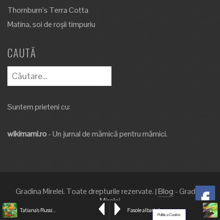
Thornburn’s Terra Cotta
Matina, soi de roșii timpuriu
CAUTĂ
Caută
după:
Suntem prieteni cu:
wikimami.ro
- Un jurnal de mămică pentru mămici.
Gradina Mirelei. Toate drepturile rezervate.
|
Blog
- Gradina
Mirelei
Tatiana’s Russian Patio Dwarf
Fasole albastră
Politica Cookie