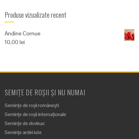
Produse vizualizate recent
Andine Cornue
10,00
lei
SEMIȚE DE ROȘII ȘI NU NUMAI
Semințe de roșii românești
Semințe de roșii internaționale
Semințe de dovleac
Semințe ardei iute