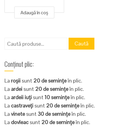
Adaugă în coș
Caută
Caută
după:
Conținut plic:
La
roșii
sunt
20 de semințe
în plic.
La
ardei
sunt
20 de semințe
în plic.
La
ardeii iuți
sunt
10 semințe
în plic.
La
castraveți
sunt
20 de semințe
în plic.
La
vinete
sunt
30 de semințe
în plic.
La
dovleac
sunt
20 de semințe
în plic.