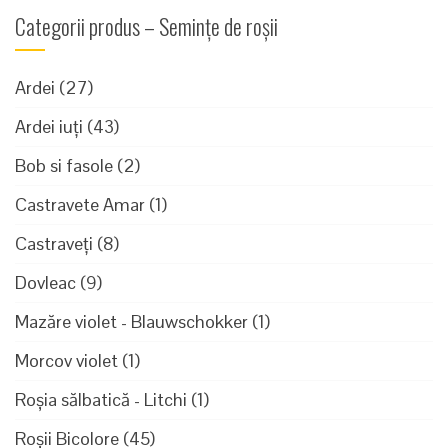
Categorii produs – Semințe de roșii
Ardei
(27)
Ardei iuți
(43)
Bob si fasole
(2)
Castravete Amar
(1)
Castraveți
(8)
Dovleac
(9)
Mazăre violet - Blauwschokker
(1)
Morcov violet
(1)
Roșia sălbatică - Litchi
(1)
Roșii Bicolore
(45)