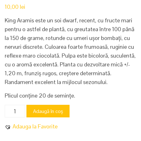
10,00
lei
King Aramis este un soi dwarf, recent,
cu fructe mari
pentru o astfel de plantă, cu greutatea între 100 până
la 150 de grame, rotunde cu umeri ușor bombați, cu
nervuri discrete. Culoarea foarte frumoasă, ruginie cu
reflexe maro ciocolată. Pulpa este bicoloră, suculentă,
cu o aromă excelentă. Planta cu dezvoltare mică +/-
1,20 m, frunziș rugos, creștere determinată.
Randament excelent la mijlocul sezonului.
Plicul conține 20 de semințe.
Cantitate
Adaugă în coș
King
Aramis
Adauga la Favorite