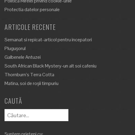
Politica Mirelei privind cookie-urile
Protectia datelor personale
ARTICOLE RECENTE
Semanat si repicat-articol pentru incepatori
Plugușorul
Galbenele Antuzei
South African Black Mystery-un alt soi cafeniu
Thornburn’s Terra Cotta
Matina, soi de roșii timpuriu
CAUTĂ
Caută
după:
Suntem prieteni cu: