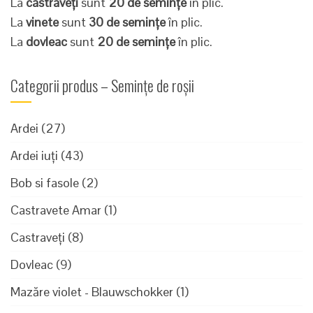
La
castraveți
sunt
20 de semințe
în plic.
La
vinete
sunt
30 de semințe
în plic.
La
dovleac
sunt
20 de semințe
în plic.
Categorii produs – Semințe de roșii
Ardei
(27)
Ardei iuți
(43)
Bob si fasole
(2)
Castravete Amar
(1)
Castraveți
(8)
Dovleac
(9)
Mazăre violet - Blauwschokker
(1)