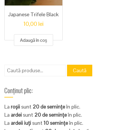
Japanese Trifele Black
10,00
lei
Adaugă în coș
Caută
Caută
după:
Conținut plic:
La
roșii
sunt
20 de semințe
în plic.
La
ardei
sunt
20 de semințe
în plic.
La
ardeii iuți
sunt
10 semințe
în plic.