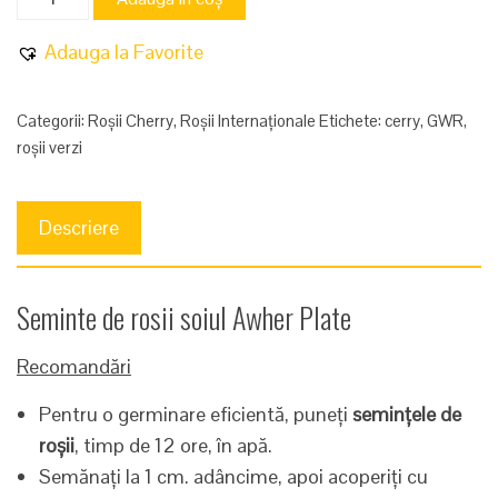
Awher
Plate
Adauga la Favorite
Categorii:
Roșii Cherry
,
Roșii Internaționale
Etichete:
cerry
,
GWR
,
roșii verzi
Descriere
Seminte de rosii soiul Awher Plate
Recomandări
Pentru o germinare eficientă, puneți
semințele de
roșii
, timp de 12 ore, în apă.
Semănați la 1 cm. adâncime, apoi acoperiți cu