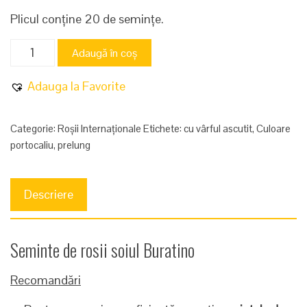
Plicul conține 20 de semințe.
Cantitate
Adaugă în coș
Buratino
Adauga la Favorite
Categorie:
Roșii Internaționale
Etichete:
cu vârful ascutit
,
Culoare
portocaliu
,
prelung
Descriere
Seminte de rosii soiul Buratino
Recomandări