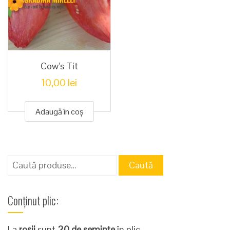
Cow’s Tit
10,00
lei
Adaugă în coș
Caută
Caută
după:
Conținut plic:
La
roșii
sunt
20 de semințe
în plic.