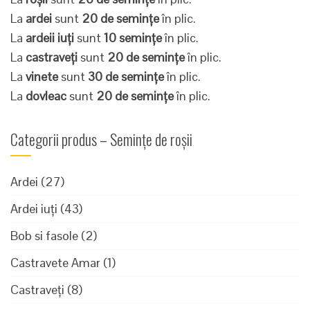
La
ardei
sunt
20 de semințe
în plic.
La
ardeii iuți
sunt
10 semințe
în plic.
La
castraveți
sunt
20 de semințe
în plic.
La
vinete
sunt
30 de semințe
în plic.
La
dovleac
sunt
20 de semințe
în plic.
Categorii produs – Semințe de roșii
Ardei
(27)
Ardei iuți
(43)
Bob si fasole
(2)
Castravete Amar
(1)
Castraveți
(8)