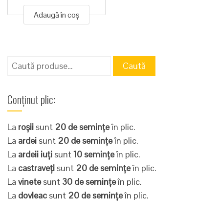
Adaugă în coș
Caută
Caută
după:
Conținut plic:
La
roșii
sunt
20 de semințe
în plic.
La
ardei
sunt
20 de semințe
în plic.
La
ardeii iuți
sunt
10 semințe
în plic.
La
castraveți
sunt
20 de semințe
în plic.
La
vinete
sunt
30 de semințe
în plic.
La
dovleac
sunt
20 de semințe
în plic.