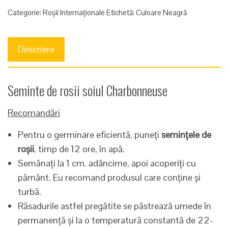
Categorie:
Roșii Internaționale
Etichetă:
Culoare Neagră
Descriere
Seminte de rosii soiul Charbonneuse
Recomandări
Pentru o germinare eficientă, puneți
semințele de
roșii
, timp de 12 ore, în apă.
Semănați la 1 cm. adâncime, apoi acoperiți cu
pământ. Eu recomand produsul care conține și
turbă.
Răsadurile astfel pregătite se păstrează umede în
permanență și la o temperatură constantă de 22-