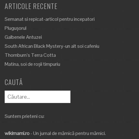
ARTICOLE RECENTE
Semanat si repicat-articol pentru incepatori
Plugușorul
Galbenele Antuzei
South African Black Mystery-un alt soi cafeniu
Thornburn’s Terra Cotta
Matina, soi de roșii timpuriu
CAUTĂ
Caută
după:
Suntem prieteni cu:
wikimami.ro
- Un jurnal de mămică pentru mămici.