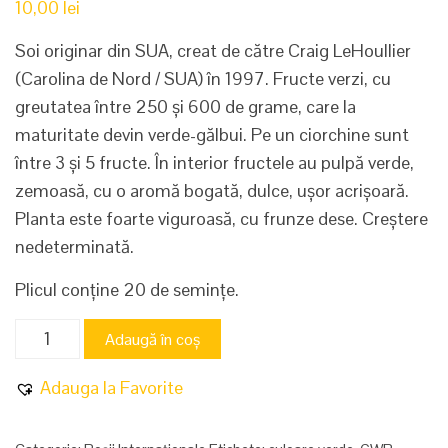
10,00
lei
Soi originar din SUA, creat de către Craig LeHoullier
(Carolina de Nord / SUA) în 1997. Fructe verzi, cu
greutatea între 250 și 600 de grame, care la
maturitate devin verde-gălbui. Pe un ciorchine sunt
între 3 și 5 fructe. În interior fructele au pulpă verde,
zemoasă, cu o aromă bogată, dulce, ușor acrișoară.
Planta este foarte viguroasă, cu frunze dese. Creștere
nedeterminată.
Plicul conține 20 de semințe.
Cantitate
Adaugă în coș
Cherokee
Green
Adauga la Favorite