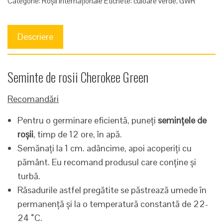
Categorie:
Roșii Internaționale
Etichete:
culoare verde
,
GWR
Descriere
Seminte de rosii Cherokee Green
Recomandări
Pentru o germinare eficientă, puneți
semințele de
roșii
, timp de 12 ore, în apă.
Semănați la 1 cm. adâncime, apoi acoperiți cu
pământ. Eu recomand produsul care conține și
turbă.
Răsadurile astfel pregătite se păstrează umede în
permanență și la o temperatură constantă de 22-
24 ˚C.