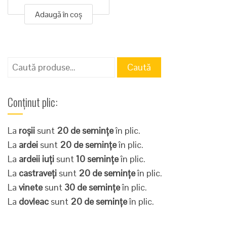
Adaugă în coș
Caută
Caută
după:
Conținut plic:
La
roșii
sunt
20 de semințe
în plic.
La
ardei
sunt
20 de semințe
în plic.
La
ardeii iuți
sunt
10 semințe
în plic.
La
castraveți
sunt
20 de semințe
în plic.
La
vinete
sunt
30 de semințe
în plic.
La
dovleac
sunt
20 de semințe
în plic.