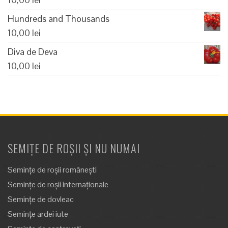
Hundreds and Thousands
10,00
lei
Diva de Deva
10,00
lei
SEMIȚE DE ROȘII ȘI NU NUMAI
Semințe de roșii românești
Semințe de roșii internaționale
Semințe de dovleac
Semințe ardei iute