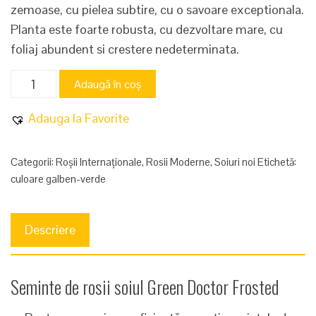
zemoase, cu pielea subtire, cu o savoare exceptionala.
Planta este foarte robusta, cu dezvoltare mare, cu
foliaj abundent si crestere nedeterminata.
Cantitate
Adaugă în coș
Green
Doctor
Adauga la Favorite
Frosted
Categorii:
Roșii Internaționale
,
Rosii Moderne
,
Soiuri noi
Etichetă:
culoare galben-verde
Descriere
Seminte de rosii soiul Green Doctor Frosted