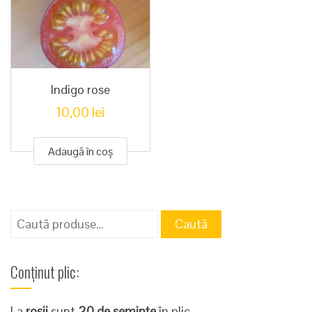
Indigo rose
10,00
lei
Adaugă în coș
Caută
Caută
după:
Conținut plic:
La
roșii
sunt
20 de semințe
în plic.