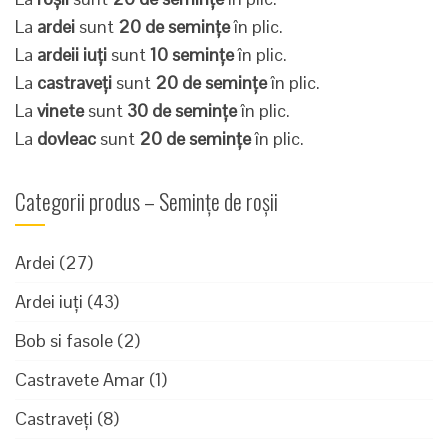
La
ardei
sunt
20 de semințe
în plic.
La
ardeii iuți
sunt
10 semințe
în plic.
La
castraveți
sunt
20 de semințe
în plic.
La
vinete
sunt
30 de semințe
în plic.
La
dovleac
sunt
20 de semințe
în plic.
Categorii produs – Semințe de roșii
Ardei
(27)
Ardei iuți
(43)
Bob si fasole
(2)
Castravete Amar
(1)
Castraveți
(8)