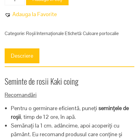
Kaki
coing
Adauga la Favorite
Categorie:
Roșii Internaționale
Etichetă:
Culoare portocalie
Descriere
Seminte de rosii Kaki coing
Recomandări
Pentru o germinare eficientă, puneți
semințele de
roșii
, timp de 12 ore, în apă.
Semănați la 1 cm. adâncime, apoi acoperiți cu
pământ. Eu recomand produsul care conține și