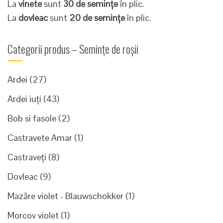
La
vinete
sunt
30 de semințe
în plic.
La
dovleac
sunt
20 de semințe
în plic.
Categorii produs – Semințe de roșii
Ardei
(27)
Ardei iuți
(43)
Bob si fasole
(2)
Castravete Amar
(1)
Castraveți
(8)
Dovleac
(9)
Mazăre violet - Blauwschokker
(1)
Morcov violet
(1)