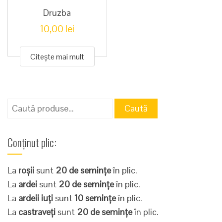
Druzba
10,00
lei
Citește mai mult
Caută
Caută
după:
Conținut plic:
La
roșii
sunt
20 de semințe
în plic.
La
ardei
sunt
20 de semințe
în plic.
La
ardeii iuți
sunt
10 semințe
în plic.
La
castraveți
sunt
20 de semințe
în plic.