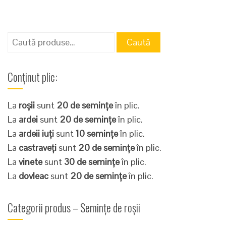
Caută
Caută
după:
Conținut plic:
La
roșii
sunt
20 de semințe
în plic.
La
ardei
sunt
20 de semințe
în plic.
La
ardeii iuți
sunt
10 semințe
în plic.
La
castraveți
sunt
20 de semințe
în plic.
La
vinete
sunt
30 de semințe
în plic.
La
dovleac
sunt
20 de semințe
în plic.
Categorii produs – Semințe de roșii