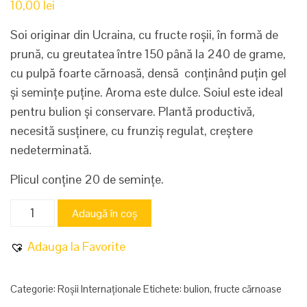
10,00
lei
Soi originar din Ucraina, cu fructe roșii, în formă de
prună, cu greutatea între 150 până la 240 de grame,
cu pulpă foarte cărnoasă, densă conținând puțin gel
și semințe puține. Aroma este dulce. Soiul este ideal
pentru bulion și conservare. Plantă productivă,
necesită susținere, cu frunziș regulat, creștere
nedeterminată.
Plicul conține 20 de semințe.
Cantitate
Adaugă în coș
Khirhiv
Adauga la Favorite
Categorie:
Roșii Internaționale
Etichete:
bulion
,
fructe cărnoase