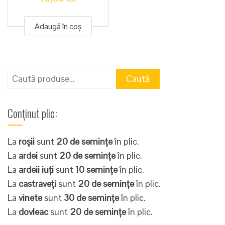
Adaugă în coș
Caută
Caută
după:
Conținut plic:
La
roșii
sunt
20 de semințe
în plic.
La
ardei
sunt
20 de semințe
în plic.
La
ardeii iuți
sunt
10 semințe
în plic.
La
castraveți
sunt
20 de semințe
în plic.
La
vinete
sunt
30 de semințe
în plic.
La
dovleac
sunt
20 de semințe
în plic.