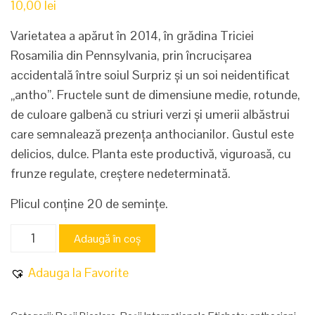
10,00
lei
Varietatea a apărut în 2014, în grădina Triciei
Rosamilia din Pennsylvania, prin încrucișarea
accidentală între soiul Surpriz și un soi neidentificat
„antho”. Fructele sunt de dimensiune medie, rotunde,
de culoare galbenă cu striuri verzi și umerii albăstrui
care semnalează prezența anthocianilor. Gustul este
delicios, dulce. Planta este productivă, viguroasă, cu
frunze regulate, creștere nedeterminată.
Plicul conține 20 de semințe.
Cantitate
Adaugă în coș
Xanadu
Green
Adauga la Favorite
Goddess