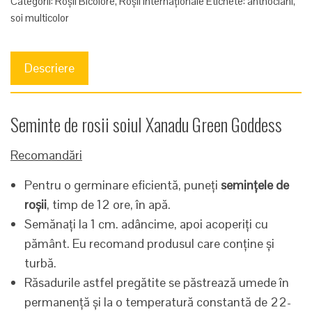
Categorii:
Roșii Bicolore
,
Roșii Internaționale
Etichete:
anthociani
,
soi multicolor
Descriere
Seminte de rosii soiul Xanadu Green Goddess
Recomandări
Pentru o germinare eficientă, puneți
semințele de
roșii
, timp de 12 ore, în apă.
Semănați la 1 cm. adâncime, apoi acoperiți cu
pământ. Eu recomand produsul care conține și
turbă.
Răsadurile astfel pregătite se păstrează umede în
permanență și la o temperatură constantă de 22-