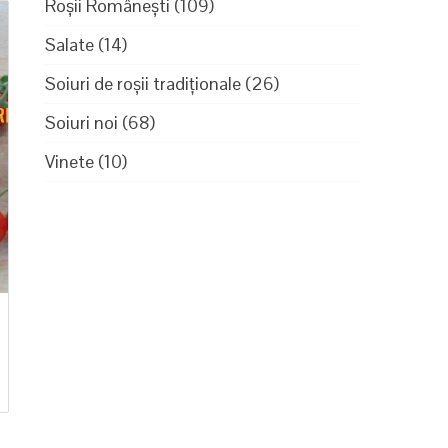
Roșii Românești
(109)
Salate
(14)
Soiuri de roșii tradiționale
(26)
Soiuri noi
(68)
Vinete
(10)