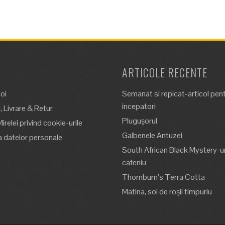
ARTICOLE RECENTE
oi
Semanat si repicat-articol pen
incepatori
 Livrare & Retur
Plugușorul
Mirelei privind cookie-urile
Galbenele Antuzei
a datelor personale
South African Black Mystery-un
cafeniu
Thornburn’s Terra Cotta
Matina, soi de roșii timpuriu