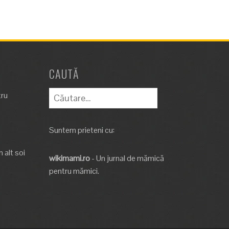
CAUTĂ
Caută
tru
după:
Suntem prieteni cu:
 alt soi
wikimami.ro
- Un jurnal de mămică
pentru mămici.