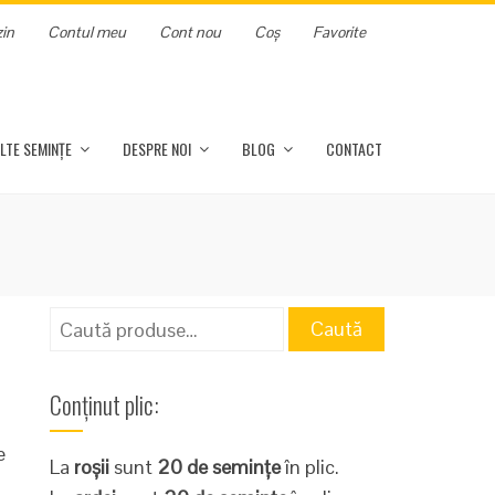
in
Contul meu
Cont nou
Coș
Favorite
LTE SEMINȚE
DESPRE NOI
BLOG
CONTACT
Caută
Caută
după:
Conținut plic:
e
La
roșii
sunt
20 de semințe
în plic.