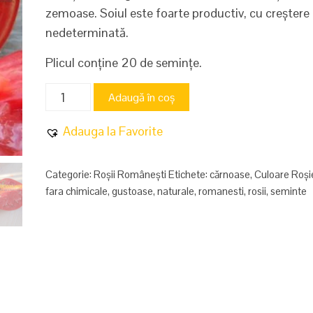
zemoase. Soiul este foarte productiv, cu creștere
nedeterminată.
Plicul conține 20 de semințe.
Cantitate
Adaugă în coș
Roșii
mari
Adauga la Favorite
de
Suceava
Categorie:
Roșii Românești
Etichete:
cărnoase
,
Culoare Roși
fara chimicale
,
gustoase
,
naturale
,
romanesti
,
rosii
,
seminte