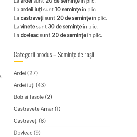
La
ardei
sunt
20 de semințe
în plic.
La
ardeii iuți
sunt
10 semințe
în plic.
La
castraveți
sunt
20 de semințe
în plic.
La
vinete
sunt
30 de semințe
în plic.
La
dovleac
sunt
20 de semințe
în plic.
Categorii produs – Semințe de roșii
Ardei
(27)
e
,
Ardei iuți
(43)
Bob si fasole
(2)
Castravete Amar
(1)
Castraveți
(8)
Dovleac
(9)