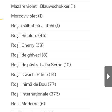
Mazăre violet - Blauwschokker
(1)
Morcov violet
(1)
Roșia sălbatică - Litchi
(1)
Roșii Bicolore
(45)
Roșii Cherry
(38)
Roșii de ghiveci
(8)
Roșii de păstrat - Da Serbo
(10)
4
Roșii Dwarf - Pitice
(14)
Roșii Inimă de Bou
(77)
Roșii Internaționale
(373)
Rosii Moderne
(6)