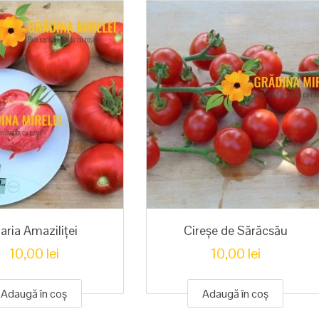
aria Amaziliței
Cireșe de Sărăcsău
10,00
lei
10,00
lei
Adaugă în coș
Adaugă în coș