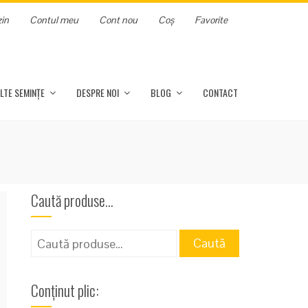
in
Contul meu
Cont nou
Coș
Favorite
LTE SEMINȚE
DESPRE NOI
BLOG
CONTACT
Caută produse…
Caută
Caută
după:
Conținut plic: