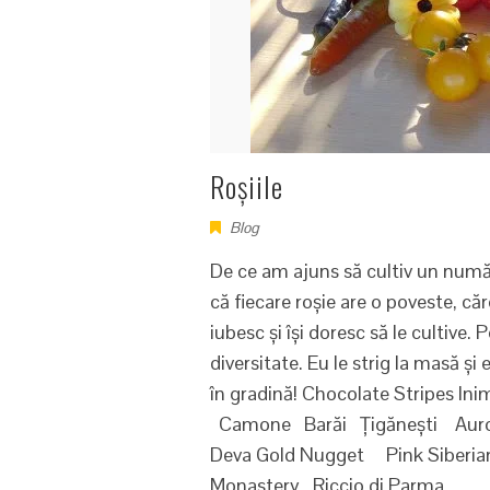
Roșiile
Blog
De ce am ajuns să cultiv un număr
că fiecare roșie are o poveste, că
iubesc și își doresc să le cultive.
diversitate. Eu le strig la masă și
în gradină! Chocolate Stripes In
Camone Barăi Țigănești Aurora 
Deva Gold Nugget Pink Siberia
Monastery Riccio di Parma…