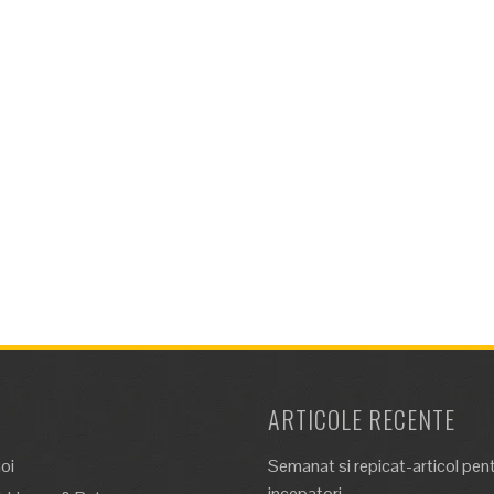
ARTICOLE RECENTE
oi
Semanat si repicat-articol pen
incepatori