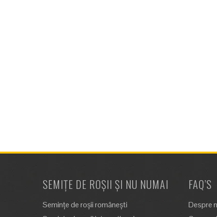
SEMIȚE DE ROȘII ȘI NU NUMAI
FAQ’S
Semințe de roșii românești
Despre n