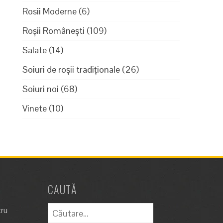
Rosii Moderne
(6)
Roșii Românești
(109)
Salate
(14)
Soiuri de roșii tradiționale
(26)
Soiuri noi
(68)
Vinete
(10)
CAUTĂ
Caută
tru
după: