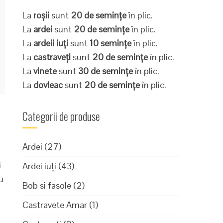
La
roșii
sunt
20 de semințe
în plic.
La
ardei
sunt
20 de semințe
în plic.
La
ardeii iuți
sunt
10 semințe
în plic.
La
castraveți
sunt
20 de semințe
în plic.
La
vinete
sunt
30 de semințe
în plic.
La
dovleac
sunt
20 de semințe
în plic.
Categorii de produse
Ardei
(27)
i
Ardei iuți
(43)
u
Bob si fasole
(2)
Castravete Amar
(1)