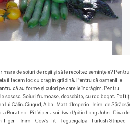
 mare de soiuri de roșii și să le recoltez semințele? Pentru
reia îi facem loc cu drag în grădină. Pentru că oamenii le
 Pentru că au forme și culori pe care le îndrăgim. Pentru
 ele sosesc. Soiuri frumoase, deosebite, cu rod bogat. Poftiț
ima lui Călin-Ciugud, Alba Matt d'Imperio Inimi de Sărăcsă
Buratino Pit Viper - soi dwarf/pitic Long John Diva de
n Tiger Inimi Cow's Tit Tegucigalpa Turkish Striped