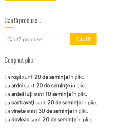
Caută produse…
Caută
Caută
după:
Conținut plic:
La
roșii
sunt
20 de semințe
în plic.
La
ardei
sunt
20 de semințe
în plic.
La
ardeii iuți
sunt
10 semințe
în plic.
La
castraveți
sunt
20 de semințe
în plic.
La
vinete
sunt
30 de semințe
în plic.
La
dovleac
sunt
20 de semințe
în plic.