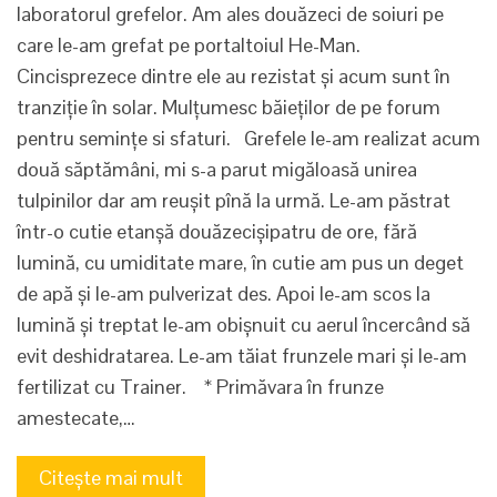
laboratorul grefelor. Am ales douăzeci de soiuri pe
care le-am grefat pe portaltoiul He-Man.
Cincisprezece dintre ele au rezistat și acum sunt în
tranziție în solar. Mulțumesc băieților de pe forum
pentru semințe si sfaturi. Grefele le-am realizat acum
două săptămâni, mi s-a parut migăloasă unirea
tulpinilor dar am reușit pînă la urmă. Le-am păstrat
într-o cutie etanșă douăzecișipatru de ore, fără
lumină, cu umiditate mare, în cutie am pus un deget
de apă și le-am pulverizat des. Apoi le-am scos la
lumină și treptat le-am obișnuit cu aerul încercând să
evit deshidratarea. Le-am tăiat frunzele mari și le-am
fertilizat cu Trainer. * Primăvara în frunze
amestecate,…
Citește mai mult