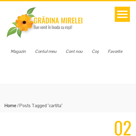
Magazin
Contul meu
Cont nou
Coș
Favorite
Home
/
Posts Tagged "cartita"
02