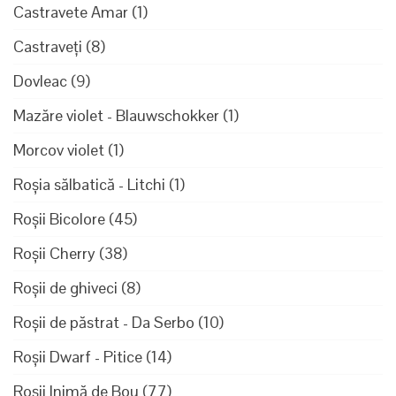
Castravete Amar
(1)
Castraveți
(8)
Dovleac
(9)
Mazăre violet - Blauwschokker
(1)
Morcov violet
(1)
Roșia sălbatică - Litchi
(1)
Roșii Bicolore
(45)
Roșii Cherry
(38)
Roșii de ghiveci
(8)
Roșii de păstrat - Da Serbo
(10)
Roșii Dwarf - Pitice
(14)
Roșii Inimă de Bou
(77)