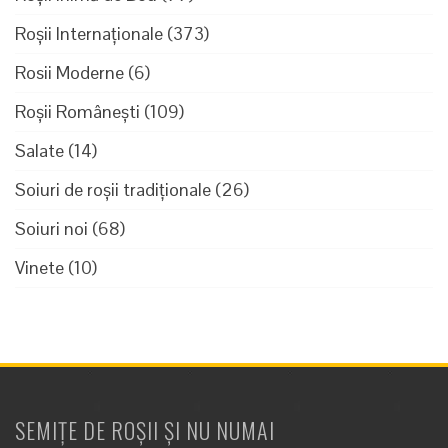
Roșii Internaționale
(373)
Rosii Moderne
(6)
Roșii Românești
(109)
Salate
(14)
Soiuri de roșii tradiționale
(26)
Soiuri noi
(68)
Vinete
(10)
SEMIȚE DE ROȘII ȘI NU NUMAI