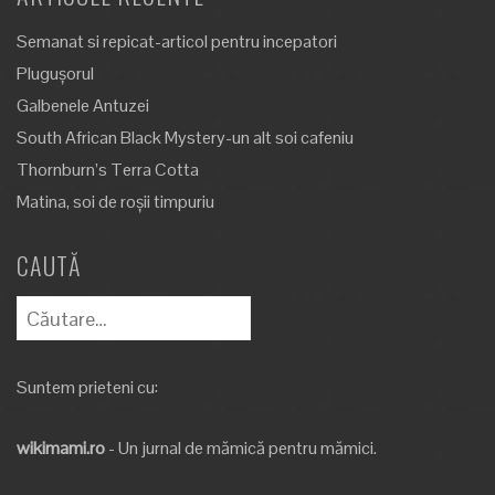
Semanat si repicat-articol pentru incepatori
Plugușorul
Galbenele Antuzei
South African Black Mystery-un alt soi cafeniu
Thornburn’s Terra Cotta
Matina, soi de roșii timpuriu
CAUTĂ
Caută
după:
Suntem prieteni cu:
wikimami.ro
- Un jurnal de mămică pentru mămici.