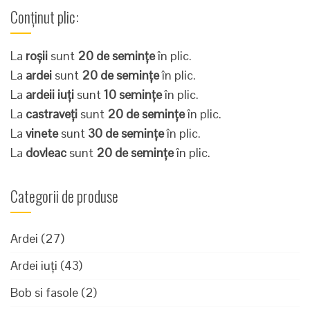
Conținut plic:
La
roșii
sunt
20 de semințe
în plic.
La
ardei
sunt
20 de semințe
în plic.
La
ardeii iuți
sunt
10 semințe
în plic.
La
castraveți
sunt
20 de semințe
în plic.
La
vinete
sunt
30 de semințe
în plic.
La
dovleac
sunt
20 de semințe
în plic.
Categorii de produse
Ardei
(27)
Ardei iuți
(43)
Bob si fasole
(2)