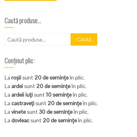
Caută produse…
Caută
Caută
după:
Conținut plic:
La
roșii
sunt
20 de semințe
în plic.
La
ardei
sunt
20 de semințe
în plic.
La
ardeii iuți
sunt
10 semințe
în plic.
La
castraveți
sunt
20 de semințe
în plic.
La
vinete
sunt
30 de semințe
în plic.
La
dovleac
sunt
20 de semințe
în plic.