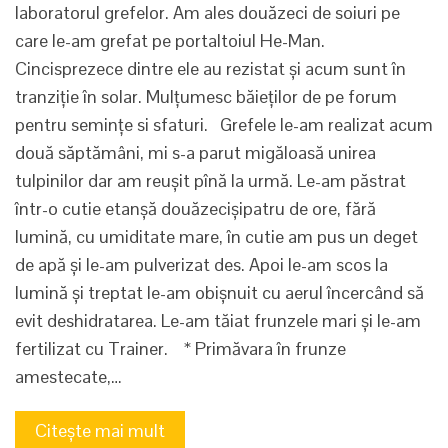
laboratorul grefelor. Am ales douăzeci de soiuri pe
care le-am grefat pe portaltoiul He-Man.
Cincisprezece dintre ele au rezistat și acum sunt în
tranziție în solar. Mulțumesc băieților de pe forum
pentru semințe si sfaturi. Grefele le-am realizat acum
două săptămâni, mi s-a parut migăloasă unirea
tulpinilor dar am reușit pînă la urmă. Le-am păstrat
într-o cutie etanșă douăzecișipatru de ore, fără
lumină, cu umiditate mare, în cutie am pus un deget
de apă și le-am pulverizat des. Apoi le-am scos la
lumină și treptat le-am obișnuit cu aerul încercând să
evit deshidratarea. Le-am tăiat frunzele mari și le-am
fertilizat cu Trainer. * Primăvara în frunze
amestecate,…
Citește mai mult