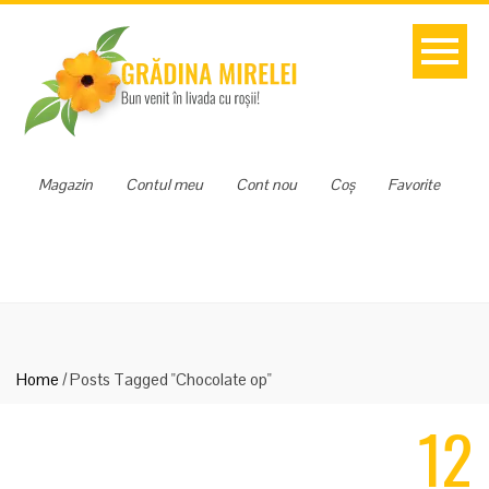
Magazin
Contul meu
Cont nou
Coș
Favorite
Home
/
Posts Tagged "Chocolate op"
12