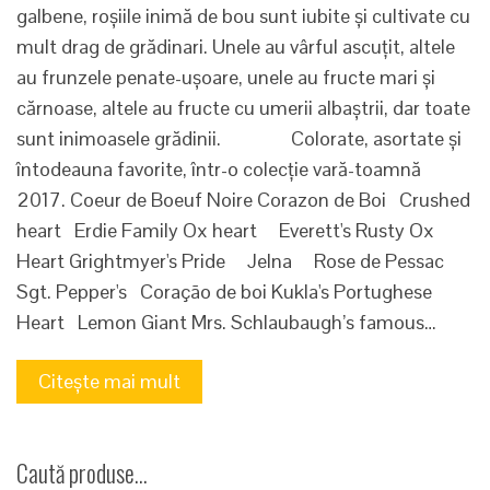
galbene, roșiile inimă de bou sunt iubite și cultivate cu
mult drag de grădinari. Unele au vârful ascuțit, altele
au frunzele penate-ușoare, unele au fructe mari și
cărnoase, altele au fructe cu umerii albaștrii, dar toate
sunt inimoasele grădinii. Colorate, asortate și
întodeauna favorite, într-o colecție vară-toamnă
2017. Coeur de Boeuf Noire Corazon de Boi Crushed
heart Erdie Family Ox heart Everett's Rusty Ox
Heart Grightmyer's Pride Jelna Rose de Pessac
Sgt. Pepper's Coração de boi Kukla's Portughese
Heart Lemon Giant Mrs. Schlaubaugh’s famous…
Citește mai mult
Caută produse…