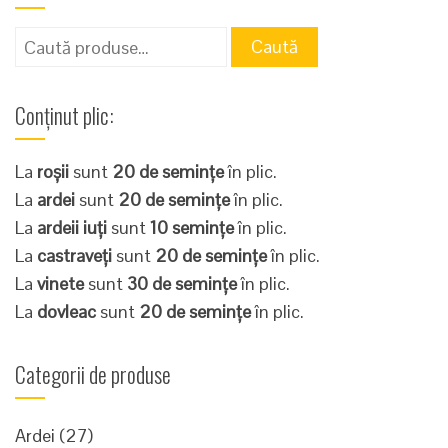
Caută
Caută
după:
Conținut plic:
La
roșii
sunt
20 de semințe
în plic.
La
ardei
sunt
20 de semințe
în plic.
La
ardeii iuți
sunt
10 semințe
în plic.
La
castraveți
sunt
20 de semințe
în plic.
La
vinete
sunt
30 de semințe
în plic.
La
dovleac
sunt
20 de semințe
în plic.
Categorii de produse
Ardei
(27)