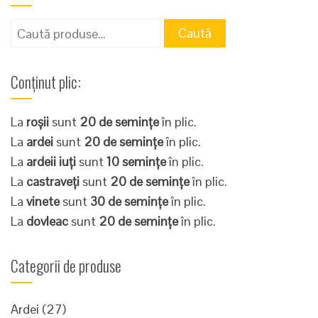
Caută
Caută
după:
Conținut plic:
La
roșii
sunt
20 de semințe
în plic.
La
ardei
sunt
20 de semințe
în plic.
La
ardeii iuți
sunt
10 semințe
în plic.
La
castraveți
sunt
20 de semințe
în plic.
La
vinete
sunt
30 de semințe
în plic.
La
dovleac
sunt
20 de semințe
în plic.
Categorii de produse
Ardei
(27)