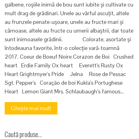
galbene, roșiile inimă de bou sunt iubite și cultivate cu
mult drag de grădinari. Unele au vârful ascuțit, altele
au frunzele penate-ușoare, unele au fructe mari și
cărnoase, altele au fructe cu umerii albaștrii, dar toate
sunt inimoasele grădinii. Colorate, asortate și
întodeauna favorite, într-o colecție vară-toamnă
2017. Coeur de Boeuf Noire Corazon de Boi Crushed
heart Erdie Family Ox heart Everett's Rusty Ox
Heart Grightmyer's Pride Jelna Rose de Pessac
Sgt. Pepper's Coração de boi Kukla's Portughese
Heart Lemon Giant Mrs. Schlaubaugh’s famous…
Citește mai mult
Caută produse…