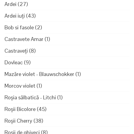
Ardei
(27)
Ardei iuți
(43)
Bob si fasole
(2)
Castravete Amar
(1)
Castraveți
(8)
Dovleac
(9)
Mazăre violet - Blauwschokker
(1)
Morcov violet
(1)
Roșia sălbatică - Litchi
(1)
Roșii Bicolore
(45)
Roșii Cherry
(38)
Roșii de ghiveci
(8)