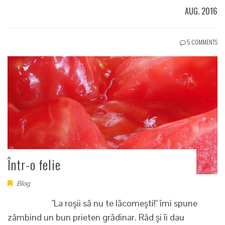
AUG. 2016
5 COMMENTS
Într-o felie
Blog
"La roșii să nu te lăcomești!" îmi spune
zâmbind un bun prieten grădinar. Râd și îi dau