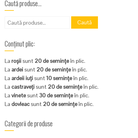
Caută produse…
Caută
Caută
după:
Conținut plic:
La
roșii
sunt
20 de semințe
în plic.
La
ardei
sunt
20 de semințe
în plic.
La
ardeii iuți
sunt
10 semințe
în plic.
La
castraveți
sunt
20 de semințe
în plic.
La
vinete
sunt
30 de semințe
în plic.
La
dovleac
sunt
20 de semințe
în plic.
Categorii de produse