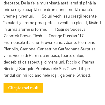
dreptate. De la felia mult visată astă iarnă și până la
prima roșie coaptă este drum lung, multă muncă,
vreme și vremuri. Soiuri vechi sau creații recente,
în culori și arome proaspete au venit, au plecat, lăsând
în urmă arome și forme. Roșii de Suceava
Zapotek Brown Flesh Orange Russian 117
Frumoasele italiene: Provenzano, Abano, Piombino,
Pienollo, Camone, Canestrino Garfagnana.Surpriza
verii, Riccio di Parma, cărnoasă, foarte dulce,
deosebită ca aspect și dimensiuni. Riccio di Parma
Riccio și Sungold Prunișoarele Sus Cow's Tit, pe
rândul din mijloc andinele roșii, galbene, Striped…
Citește mai mult