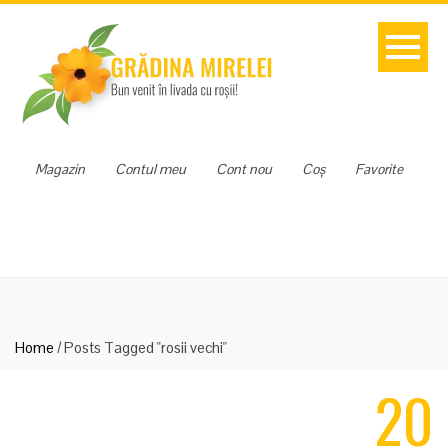
Magazin
Contul meu
Cont nou
Coș
Favorite
Home
/
Posts Tagged "rosii vechi"
20