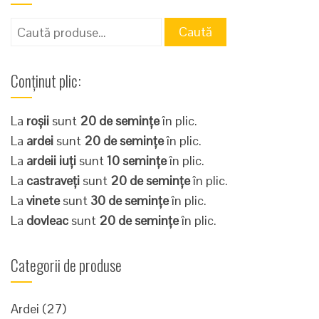
Caută
Caută
după:
Conținut plic:
La
roșii
sunt
20 de semințe
în plic.
La
ardei
sunt
20 de semințe
în plic.
La
ardeii iuți
sunt
10 semințe
în plic.
La
castraveți
sunt
20 de semințe
în plic.
La
vinete
sunt
30 de semințe
în plic.
La
dovleac
sunt
20 de semințe
în plic.
Categorii de produse
Ardei
(27)