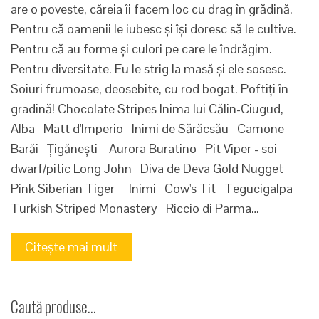
are o poveste, căreia îi facem loc cu drag în grădină.
Pentru că oamenii le iubesc și își doresc să le cultive.
Pentru că au forme și culori pe care le îndrăgim.
Pentru diversitate. Eu le strig la masă și ele sosesc.
Soiuri frumoase, deosebite, cu rod bogat. Poftiți în
gradină! Chocolate Stripes Inima lui Călin-Ciugud,
Alba Matt d'Imperio Inimi de Sărăcsău Camone
Barăi Țigănești Aurora Buratino Pit Viper - soi
dwarf/pitic Long John Diva de Deva Gold Nugget
Pink Siberian Tiger Inimi Cow's Tit Tegucigalpa
Turkish Striped Monastery Riccio di Parma…
Citește mai mult
Caută produse…