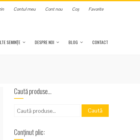
in
Contul meu
Cont nou
Coș
Favorite
LTE SEMINȚE
DESPRE NOI
BLOG
CONTACT
Caută produse…
Caută
Caută
după:
Conținut plic: