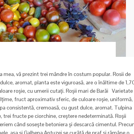
a mea, vă prezint trei mândre în costum popular. Rosii de
ulce, aromat, planta este viguroasă, are o înăltime de 1,7
uloare roșie, cu umerii cutați. Roșii mari de Barăi Varietate
ălțime, fruct aproximativ sferic, de culoare roșie, uniformă,
ulpa consistentă, cremoasă, cu gust dulce, aromat. Tulpina
, trei fructe pe ciorchine, creștere nedeterminată. Roșii
speriem când sosește betoniera și descarcă cimentul. Prec
ele, așa si Galbena Antuzei se curăță de praf și rămâne o