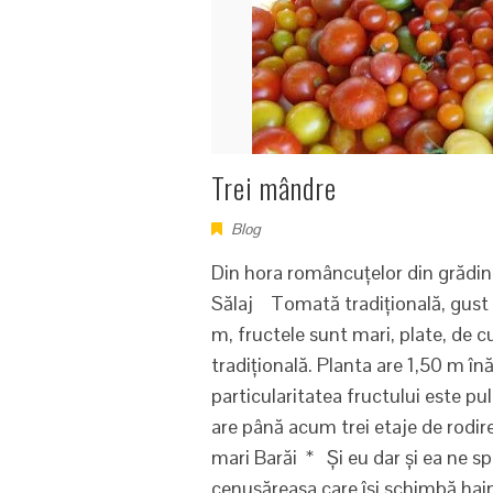
Trei mândre
Blog
Din hora româncuțelor din grădin
Sălaj Tomată tradițională, gust d
m, fructele sunt mari, plate, de c
tradițională. Planta are 1,50 m în
particularitatea fructului este p
are până acum trei etaje de rodire
mari Barăi * Și eu dar și ea ne 
cenușăreasa care își schimbă hain