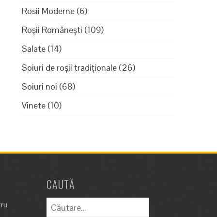
Rosii Moderne
(6)
Roșii Românești
(109)
Salate
(14)
Soiuri de roșii tradiționale
(26)
Soiuri noi
(68)
Vinete
(10)
CAUTĂ
Caută
tru
după: