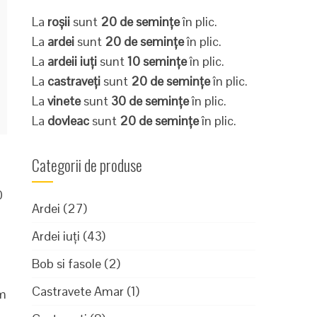
La
roșii
sunt
20 de semințe
în plic.
La
ardei
sunt
20 de semințe
în plic.
La
ardeii iuți
sunt
10 semințe
în plic.
La
castraveți
sunt
20 de semințe
în plic.
La
vinete
sunt
30 de semințe
în plic.
La
dovleac
sunt
20 de semințe
în plic.
Categorii de produse
0
Ardei
(27)
Ardei iuți
(43)
Bob si fasole
(2)
Castravete Amar
(1)
um