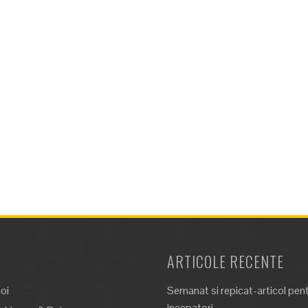
ARTICOLE RECENTE
oi
Semanat si repicat-articol pen
incepatori