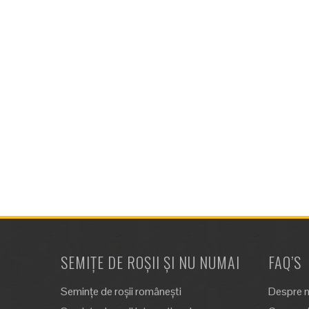
SEMIȚE DE ROȘII ȘI NU NUMAI
FAQ’S
Semințe de roșii românești
Despre n