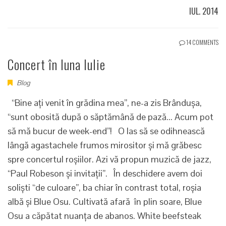
IUL. 2014
14 COMMENTS
Concert în luna Iulie
Blog
“Bine ați venit în grădina mea”, ne-a zis Brândușa,
“sunt obosită după o săptămână de pază... Acum pot
să mă bucur de week-end”! O las să se odihnească
lângă agastachele frumos mirositor și mă grăbesc
spre concertul roșiilor. Azi vă propun muzică de jazz,
“Paul Robeson și invitații”. În deschidere avem doi
soliști “de culoare”, ba chiar în contrast total, roșia
albă și Blue Osu. Cultivată afară în plin soare, Blue
Osu a căpătat nuanța de abanos. White beefsteak