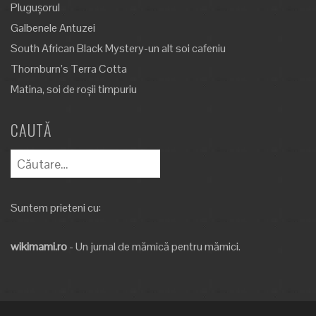
Plugușorul
Galbenele Antuzei
South African Black Mystery-un alt soi cafeniu
Thornburn’s Terra Cotta
Matina, soi de roșii timpuriu
CAUTĂ
Caută
după:
Suntem prieteni cu:
wikimami.ro
- Un jurnal de mămică pentru mămici.