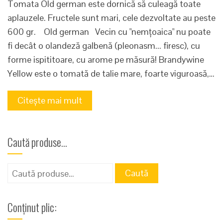
Tomata Old german este dornică să culeagă toate
aplauzele. Fructele sunt mari, cele dezvoltate au peste
600 gr. Old german Vecin cu "nemțoaica" nu poate
fi decât o olandeză galbenă (pleonasm... firesc), cu
forme ispititoare, cu arome pe măsură! Brandywine
Yellow este o tomată de talie mare, foarte viguroasă,…
Citește mai mult
Caută produse…
Caută
Caută
după:
Conținut plic: