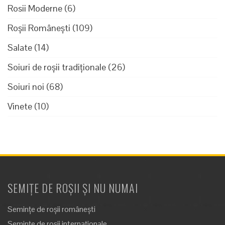
Rosii Moderne
(6)
Roșii Românești
(109)
Salate
(14)
Soiuri de roșii tradiționale
(26)
Soiuri noi
(68)
Vinete
(10)
SEMIȚE DE ROȘII ȘI NU NUMAI
Semințe de roșii românești
Semințe de roșii internaționale