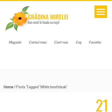
Magazin
Contul meu
Cont nou
Coș
Favorite
Home
/
Posts Tagged "White beefsteak"
21