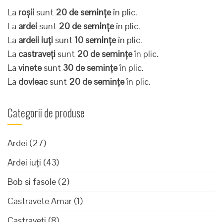
La
roșii
sunt
20 de semințe
în plic.
La
ardei
sunt
20 de semințe
în plic.
La
ardeii iuți
sunt
10 semințe
în plic.
La
castraveți
sunt
20 de semințe
în plic.
La
vinete
sunt
30 de semințe
în plic.
La
dovleac
sunt
20 de semințe
în plic.
Categorii de produse
Ardei
(27)
Ardei iuți
(43)
Bob si fasole
(2)
Castravete Amar
(1)
Castraveți
(8)