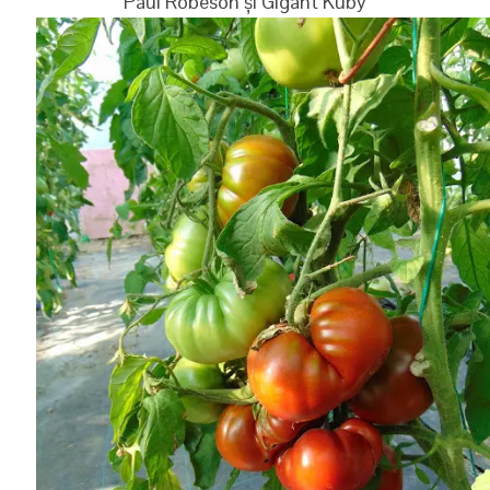
Paul Robeson și Gigant Kuby