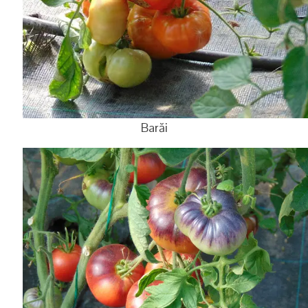
Barăi