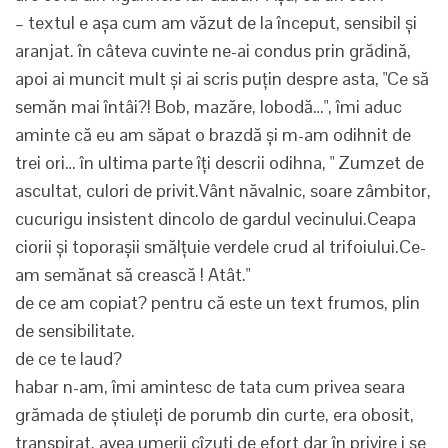
– textul e așa cum am văzut de la început, sensibil și
aranjat. în câteva cuvinte ne-ai condus prin grădină,
apoi ai muncit mult și ai scris puțin despre asta, "Ce să
semăn mai întâi?! Bob, mazăre, lobodă…", îmi aduc
aminte că eu am săpat o brazdă și m-am odihnit de
trei ori… în ultima parte îți descrii odihna, " Zumzet de
ascultat, culori de privit.Vânt năvalnic, soare zâmbitor,
cucurigu insistent dincolo de gardul vecinului.Ceapa
ciorii și toporașii smălțuie verdele crud al trifoiului.Ce-
am semănat să crească ! Atât."
de ce am copiat? pentru că este un text frumos, plin
de sensibilitate.
de ce te laud?
habar n-am, îmi amintesc de tata cum privea seara
grămada de știuleți de porumb din curte, era obosit,
transpirat, avea umerii cîzuți de efort dar în privire i se