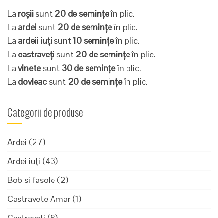
La
roșii
sunt
20 de semințe
în plic.
La
ardei
sunt
20 de semințe
în plic.
La
ardeii iuți
sunt
10 semințe
în plic.
La
castraveți
sunt
20 de semințe
în plic.
La
vinete
sunt
30 de semințe
în plic.
La
dovleac
sunt
20 de semințe
în plic.
Categorii de produse
Ardei
(27)
Ardei iuți
(43)
Bob si fasole
(2)
Castravete Amar
(1)
Castraveți
(8)