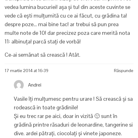
vedea lumina bucuriei! așa și tu! din aceste cuvinte se
vede că ești mulțumită cu ce ai făcut, cu grădina ta!
despre poze… mai bine tac! ar trebui să pun prea
multe note de 10! dar precizez poza care merită nota
11: albinuța! parcă stați de vorbă!
Ce-ai semănat să crească ! Atât.
17 martie 2014 at 16:39
Răspunde
Andrei
Vasile îți mulțumesc pentru urare ! Să crească și sa
rodească in toate grădinile!
Și eu trec rar pe aici, doar in vizită 🙂 sunt în
grădină printre răsaduri de leonardine, tangerine si
dive. ardei pătrați, ciocolați și vinete japoneze.