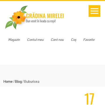
Magazin
Contul meu
Cont nou
Coș
Favorite
Home
/
Blog
/
Buburicea
17