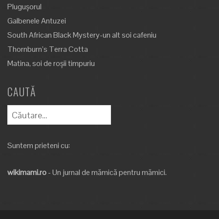
Plugușorul
Galbenele Antuzei
South African Black Mystery-un alt soi cafeniu
Thornburn’s Terra Cotta
Matina, soi de roșii timpuriu
CAUTĂ
Caută
după:
Suntem prieteni cu:
wikimami.ro
- Un jurnal de mămică pentru mămici.