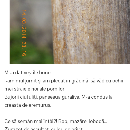
Mi-a dat veștile bune.
I-am mulțumit și am plecat in grădină să văd cu ochii
mei straiele noi ale pomilor.
Bujorii ciufuliți, panseaua guraliva. M-a condus la
creasta de eremurus.
Ce să semăn mai întâi?! Bob, mazăre, lobodă…
Zumzet de ascultat, culori de privit.