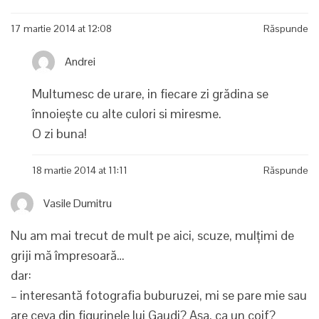
17 martie 2014 at 12:08
Răspunde
Andrei
Multumesc de urare, in fiecare zi grădina se
înnoiește cu alte culori si miresme.
O zi buna!
18 martie 2014 at 11:11
Răspunde
Vasile Dumitru
Nu am mai trecut de mult pe aici, scuze, mulțimi de
griji mă împresoară…
dar:
– interesantă fotografia buburuzei, mi se pare mie sau
are ceva din figurinele lui Gaudi? Așa, ca un coif?