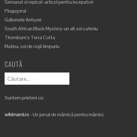
Semanat si repicat-articol pentru incepatori
Plugușorul
Galbenele Antuzei
South African Black Mystery-un alt soi cafeniu
Thornburn’s Terra Cotta
Matina, soi de roșii timpuriu
CAUTĂ
Caută
după:
Suntem prieteni cu:
wikimami.ro
- Un jurnal de mămică pentru mămici.