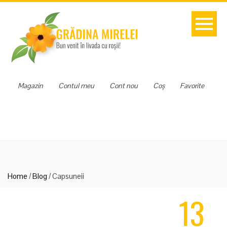
Magazin
Contul meu
Cont nou
Coș
Favorite
Home
/
Blog
/
Capsuneii
13