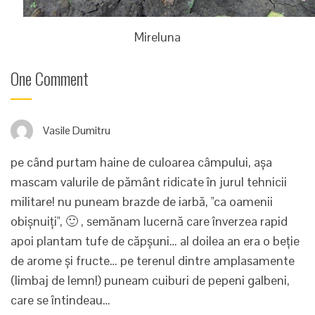
Mireluna
One Comment
Vasile Dumitru
pe când purtam haine de culoarea câmpului, aşa
mascam valurile de pământ ridicate în jurul tehnicii
militare! nu puneam brazde de iarbă, "ca oamenii
obişnuiţi", 🙂 , semănam lucernă care înverzea rapid
apoi plantam tufe de căpşuni… al doilea an era o beţie
de arome şi fructe… pe terenul dintre amplasamente
(limbaj de lemn!) puneam cuiburi de pepeni galbeni,
care se întindeau…