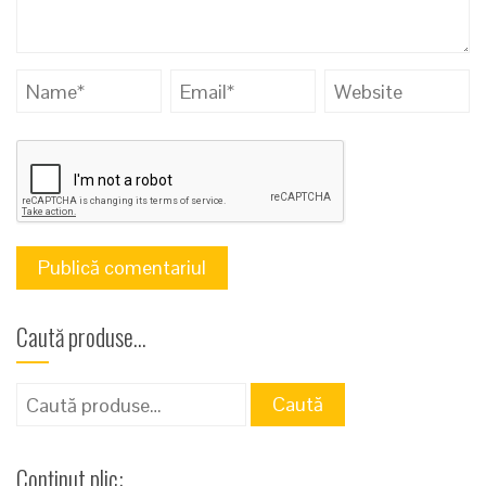
Caută produse…
Caută
Caută
după:
Conținut plic: