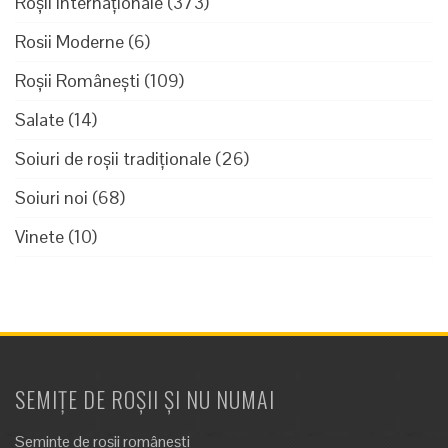
Roșii Internaționale
(373)
Rosii Moderne
(6)
Roșii Românești
(109)
Salate
(14)
Soiuri de roșii tradiționale
(26)
Soiuri noi
(68)
Vinete
(10)
SEMIȚE DE ROȘII ȘI NU NUMAI
Semințe de roșii românești