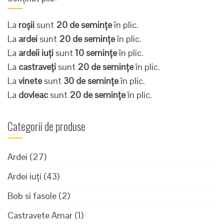
La
roșii
sunt
20 de semințe
în plic.
La
ardei
sunt
20 de semințe
în plic.
La
ardeii iuți
sunt
10 semințe
în plic.
La
castraveți
sunt
20 de semințe
în plic.
La
vinete
sunt
30 de semințe
în plic.
La
dovleac
sunt
20 de semințe
în plic.
Categorii de produse
Ardei
(27)
Ardei iuți
(43)
Bob si fasole
(2)
Castravete Amar
(1)