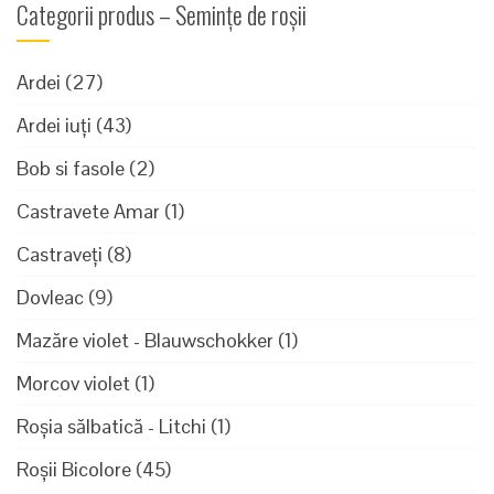
Categorii produs – Semințe de roșii
Ardei
(27)
Ardei iuți
(43)
Bob si fasole
(2)
Castravete Amar
(1)
Castraveți
(8)
Dovleac
(9)
Mazăre violet - Blauwschokker
(1)
Morcov violet
(1)
Roșia sălbatică - Litchi
(1)
Roșii Bicolore
(45)