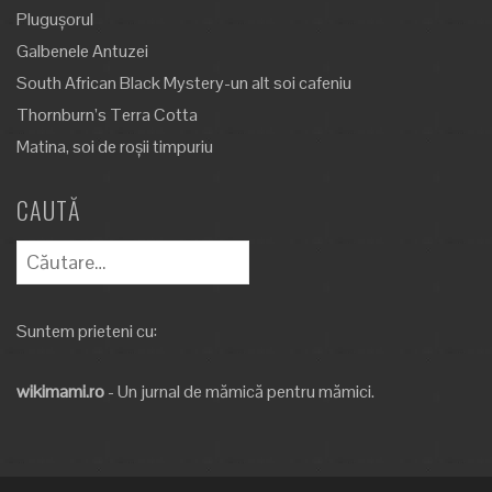
Plugușorul
Galbenele Antuzei
South African Black Mystery-un alt soi cafeniu
Thornburn’s Terra Cotta
Matina, soi de roșii timpuriu
CAUTĂ
Caută
după:
Suntem prieteni cu:
wikimami.ro
- Un jurnal de mămică pentru mămici.