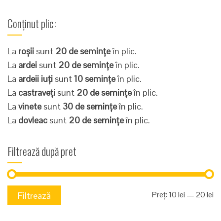
Conținut plic:
La
roșii
sunt
20 de semințe
în plic.
La
ardei
sunt
20 de semințe
în plic.
La
ardeii iuți
sunt
10 semințe
în plic.
La
castraveți
sunt
20 de semințe
în plic.
La
vinete
sunt
30 de semințe
în plic.
La
dovleac
sunt
20 de semințe
în plic.
Filtrează după pret
Pr
Pr
Preț:
10 lei
—
20 lei
Filtrează
mi
m