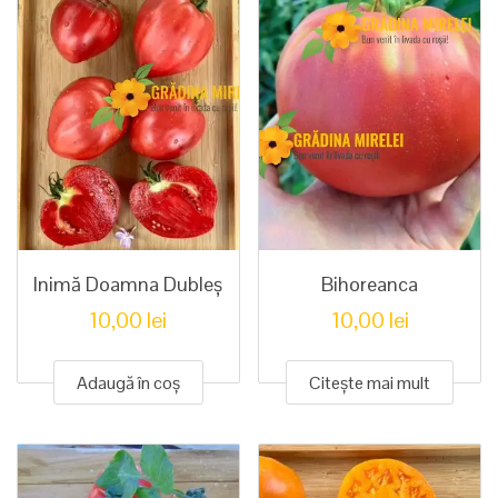
Inimă Doamna Dubleș
Bihoreanca
10,00
lei
10,00
lei
Adaugă în coș
Citește mai mult