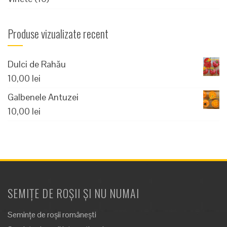
Produse vizualizate recent
Dulci de Rahău
10,00
lei
Galbenele Antuzei
10,00
lei
SEMIȚE DE ROȘII ȘI NU NUMAI
Semințe de roșii românești