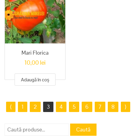
Mari Florica
10,00
lei
Adaugă în coș
⟨
1
2
3
4
5
6
7
8
⟩
Caută
Caută
după: