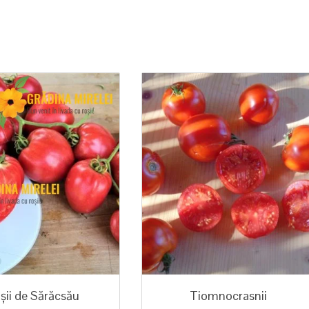
șii de Sărăcsău
Tiomnocrasnii