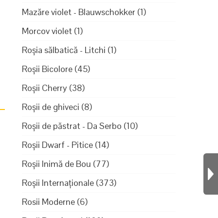
Mazăre violet - Blauwschokker
(1)
Morcov violet
(1)
Roșia sălbatică - Litchi
(1)
Roșii Bicolore
(45)
Roșii Cherry
(38)
Roșii de ghiveci
(8)
Roșii de păstrat - Da Serbo
(10)
Roșii Dwarf - Pitice
(14)
Roșii Inimă de Bou
(77)
4
Roșii Internaționale
(373)
Rosii Moderne
(6)