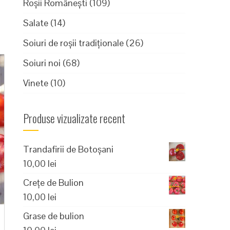
Roșii Românești
(109)
Salate
(14)
Soiuri de roșii tradiționale
(26)
Soiuri noi
(68)
Vinete
(10)
Produse vizualizate recent
Trandafirii de Botoșani
10,00
lei
Crețe de Bulion
10,00
lei
Grase de bulion