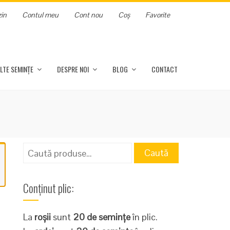
in
Contul meu
Cont nou
Coș
Favorite
LTE SEMINȚE
DESPRE NOI
BLOG
CONTACT
Caută
Caută
după:
Conținut plic:
La
roșii
sunt
20 de semințe
în plic.