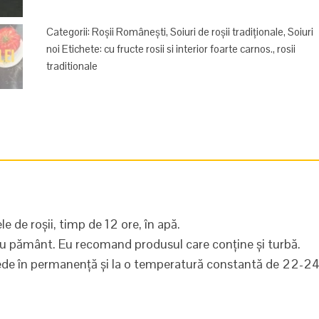
Bargau
Categorii:
Roșii Românești
,
Soiuri de roșii tradiționale
,
Soiuri
noi
Etichete:
cu fructe rosii si interior foarte carnos.
,
rosii
traditionale
e de roșii, timp de 12 ore, în apă.
cu pământ. Eu recomand produsul care conține și turbă.
mede în permanență și la o temperatură constantă de 22-2