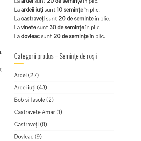
La
ardei
sunt
20 de semințe
în plic.
La
ardeii iuți
sunt
10 semințe
în plic.
La
castraveți
sunt
20 de semințe
în plic.
La
vinete
sunt
30 de semințe
în plic.
La
dovleac
sunt
20 de semințe
în plic.
n.
Categorii produs – Semințe de roșii
t
Ardei
(27)
Ardei iuți
(43)
Bob si fasole
(2)
Castravete Amar
(1)
Castraveți
(8)
Dovleac
(9)