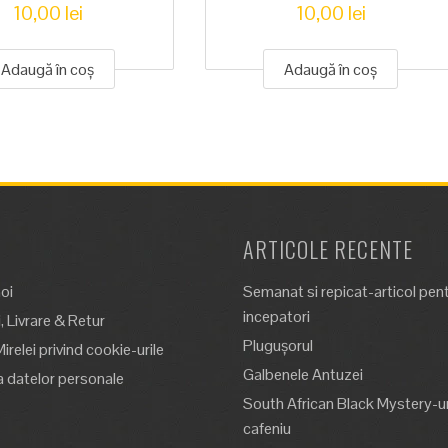
10,00
lei
10,00
lei
Adaugă în coș
Adaugă în coș
ARTICOLE RECENTE
oi
Semanat si repicat-articol pen
incepatori
 Livrare & Retur
Plugușorul
Mirelei privind cookie-urile
Galbenele Antuzei
a datelor personale
South African Black Mystery-un
cafeniu