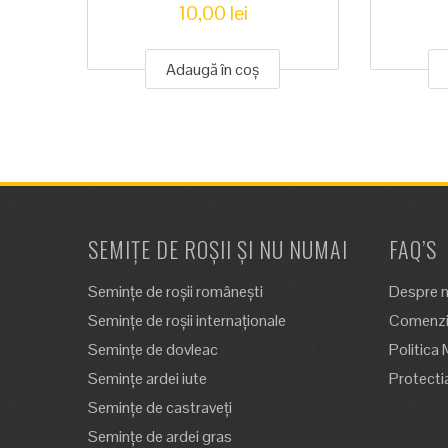
10,00
lei
Adaugă în coș
SEMIȚE DE ROȘII ȘI NU NUMAI
FAQ’S
Semințe de roșii românești
Despre n
Semințe de roșii internaționale
Comenzi,
Semințe de dovleac
Politica 
Semințe ardei iute
Protecti
Semințe de castraveți
Semințe de ardei gras