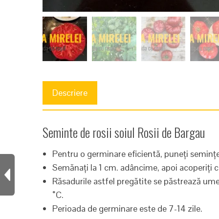
Descriere
Seminte de rosii soiul Rosii de Bargau
Pentru o germinare eficientă, puneți semințel
Semănați la 1 cm. adâncime, apoi acoperiți 
Răsadurile astfel pregătite se păstrează u
˚C.
Perioada de germinare este de 7-14 zile.