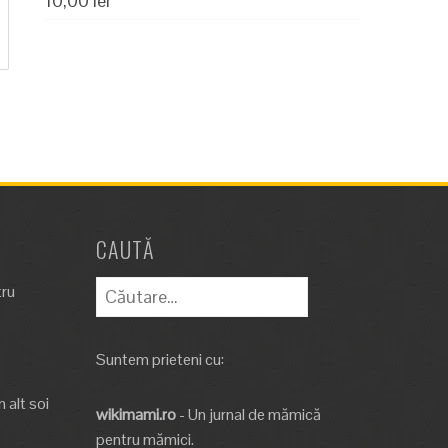
10,00
lei
CAUTĂ
Caută
tru
după:
Suntem prieteni cu:
 alt soi
wikimami.ro
- Un jurnal de mămică
pentru mămici.