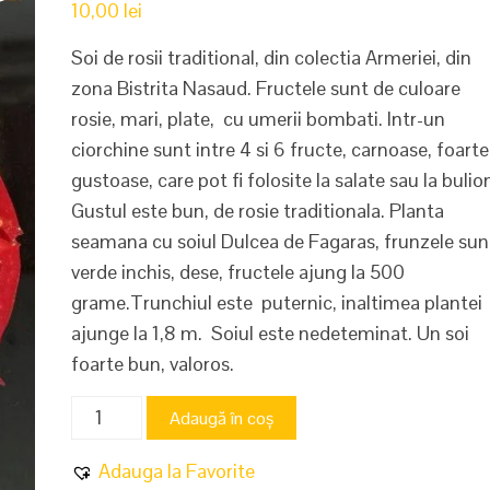
10,00
lei
Soi de rosii traditional, din colectia Armeriei, din
zona Bistrita Nasaud. Fructele sunt de culoare
rosie, mari, plate, cu umerii bombati. Intr-un
ciorchine sunt intre 4 si 6 fructe, carnoase, foarte
gustoase, care pot fi folosite la salate sau la bulio
Gustul este bun, de rosie traditionala. Planta
seamana cu soiul Dulcea de Fagaras, frunzele sun
verde inchis, dese, fructele ajung la 500
grame.Trunchiul este puternic, inaltimea plantei
ajunge la 1,8 m. Soiul este nedeteminat. Un soi
foarte bun, valoros.
Cantitate
Adaugă în coș
Rosii
de
Adauga la Favorite