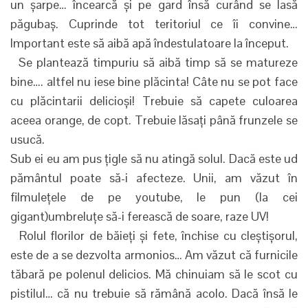
un șarpe… încearcă și pe gard însă curând se lasă
păgubaș. Cuprinde tot teritoriul ce îi convine…
Important este să aibă apă îndestulatoare la început.
Se plantează timpuriu să aibă timp să se matureze
bine…. altfel nu iese bine plăcinta! Câte nu se pot face
cu plăcintarii delicioși! Trebuie să capete culoarea
aceea orange, de copt. Trebuie lăsați până frunzele se
usucă.
Sub ei eu am pus țigle să nu atingă solul. Dacă este ud
pământul poate să-i afecteze. Unii, am văzut în
filmulețele de pe youtube, le pun (la cei
gigant)umbreluțe să-i ferească de soare, raze UV!
Rolul florilor de băieți și fete, închise cu cleștișorul,
este de a se dezvolta armonios… Am văzut că furnicile
tăbară pe polenul delicios. Mă chinuiam să le scot cu
pistilul… că nu trebuie să rămână acolo. Dacă însă le