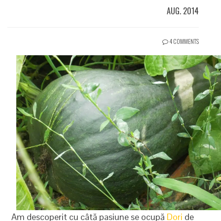
AUG. 2014
4 COMMENTS
Am descoperit cu câtă pasiune se ocupă
Dori
de