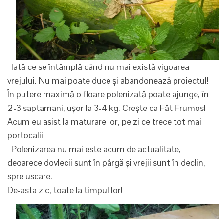
Iată ce se întâmplă când nu mai există vigoarea
vrejului. Nu mai poate duce și abandonează proiectul!
În putere maximă o floare polenizată poate ajunge, în
2-3 saptamani, ușor la 3-4 kg. Crește ca Făt Frumos!
Acum eu asist la maturare lor, pe zi ce trece tot mai
portocalii!
Polenizarea nu mai este acum de actualitate,
deoarece dovlecii sunt în pârgă și vrejii sunt în declin,
spre uscare.
De-asta zic, toate la timpul lor!