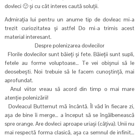
dovleci 🙂 și cu cât interes caută soluții.
Admirația lui pentru un anume tip de dovleac mi-a
trezit curiozitatea și astfel Do mi-a trimis acest
material interesant.
Despre polenizarea dovlecilor
Florile dovlecilor sunt băieți și fete. Băieții sunt supli,
fetele au forme voluptoase… Te vei obișnui să le
deosebești. Noi trebuie să le facem cunoștință, mai
aprofundat.
Anul viitor vreau să acord din timp o mai mare
atenție polenizării!
Dovleacul Butternut mă încântă. Îl văd în fiecare zi,
așa de bine îi merge… a început să se îngălbenească
spre orange. Are dovleci aproape uriași (câțiva). Unii nu
mai respectă forma clasică, așa ca semnul de infinit…