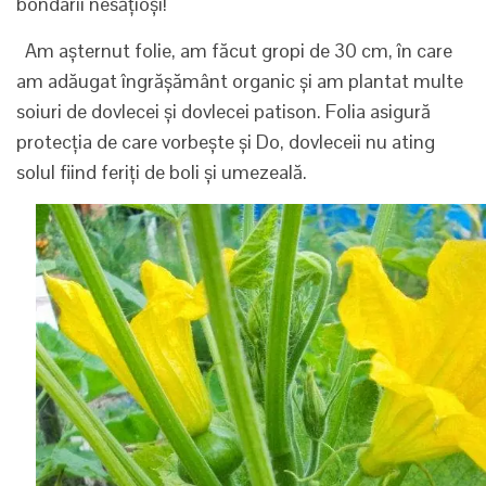
bondarii nesățioși!
Am așternut folie, am făcut gropi de 30 cm, în care
am adăugat îngrășământ organic și am plantat multe
soiuri de dovlecei și dovlecei patison. Folia asigură
protecția de care vorbește și Do, dovleceii nu ating
solul fiind feriți de boli și umezeală.