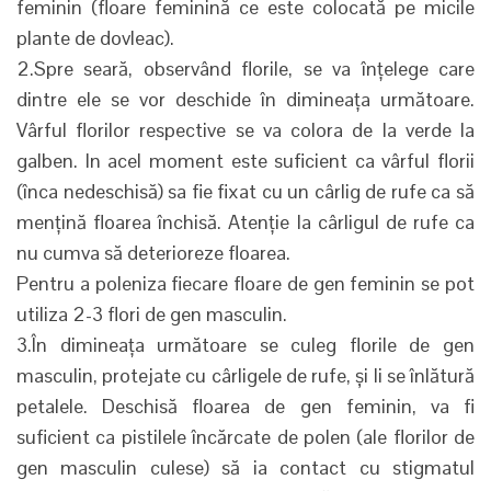
feminin (floare feminină ce este colocată pe micile
plante de dovleac).
2.Spre seară, observând florile, se va înțelege care
dintre ele se vor deschide în dimineața următoare.
Vârful florilor respective se va colora de la verde la
galben. In acel moment este suficient ca vârful florii
(înca nedeschisă) sa fie fixat cu un cârlig de rufe ca să
mențină floarea închisă. Atenție la cârligul de rufe ca
nu cumva să deterioreze floarea.
Pentru a poleniza fiecare floare de gen feminin se pot
utiliza 2-3 flori de gen masculin.
3.În dimineața următoare se culeg florile de gen
masculin, protejate cu cârligele de rufe, și li se înlătură
petalele. Deschisă floarea de gen feminin, va fi
suficient ca pistilele încărcate de polen (ale florilor de
gen masculin culese) să ia contact cu stigmatul