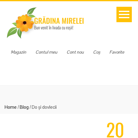
Magazin
Contul meu
Cont nou
Coș
Favorite
Home
/
Blog
/
Do și dovlecii
20