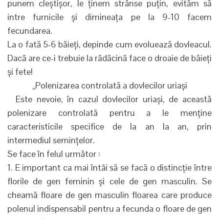
punem cleștișor, le ținem strânse puțin, evităm să
intre furnicile și dimineața pe la 9-10 facem
fecundarea.
La o fată 5-6 băieți, depinde cum evoluează dovleacul.
Dacă are ce-i trebuie la rădăcină face o droaie de băieți
și fete!
„Polenizarea controlată a dovlecilor uriași
Este nevoie, în cazul dovlecilor uriași, de această
polenizare controlată pentru a le menține
caracteristicile specifice de la an la an, prin
intermediul semințelor.
Se face în felul următor :
1. E important ca mai întâi să se facă o distincție între
florile de gen feminin și cele de gen masculin. Se
cheamă floare de gen masculin floarea care produce
polenul indispensabil pentru a fecunda o floare de gen