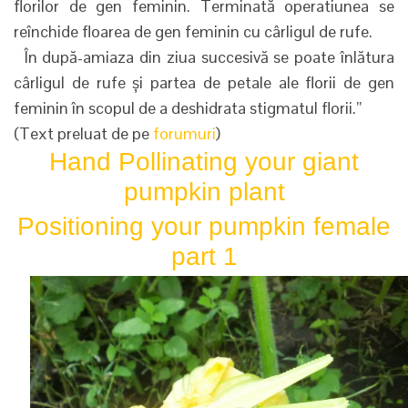
florilor de gen feminin. Terminată operatiunea se
reînchide floarea de gen feminin cu cârligul de rufe.
În după-amiaza din ziua succesivă se poate înlătura
cârligul de rufe și partea de petale ale florii de gen
feminin în scopul de a deshidrata stigmatul florii.”
(Text preluat de pe
forumuri
)
Hand Pollinating your giant
pumpkin plant
Positioning your pumpkin female
part 1