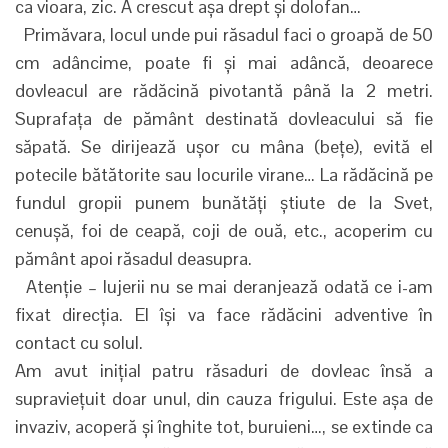
ca vioara, zic. A crescut așa drept și dolofan…
Primăvara, locul unde pui răsadul faci o groapă de 50
cm adâncime, poate fi și mai adâncă, deoarece
dovleacul are rădăcină pivotantă până la 2 metri.
Suprafața de pământ destinată dovleacului să fie
săpată. Se dirijează ușor cu mâna (bețe), evită el
potecile bătătorite sau locurile virane… La rădăcină pe
fundul gropii punem bunătăți știute de la Svet,
cenușă, foi de ceapă, coji de ouă, etc., acoperim cu
pământ apoi răsadul deasupra.
Atenție – lujerii nu se mai deranjează odată ce i-am
fixat direcția. El își va face rădăcini adventive în
contact cu solul.
Am avut inițial patru răsaduri de dovleac însă a
supraviețuit doar unul, din cauza frigului. Este așa de
invaziv, acoperă și înghite tot, buruieni…, se extinde ca