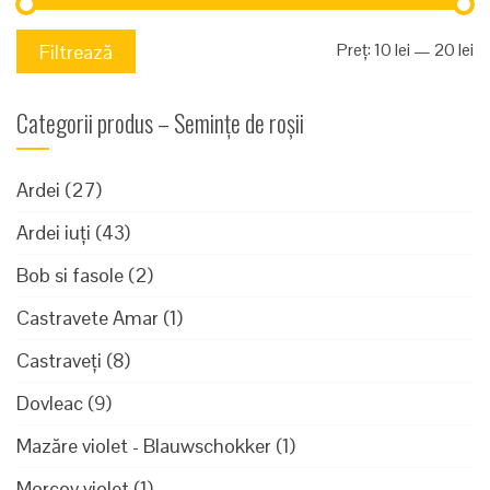
Pr
Pr
Preț:
10 lei
—
20 lei
Filtrează
mi
m
Categorii produs – Semințe de roșii
Ardei
(27)
Ardei iuți
(43)
Bob si fasole
(2)
Castravete Amar
(1)
Castraveți
(8)
Dovleac
(9)
Mazăre violet - Blauwschokker
(1)
Morcov violet
(1)