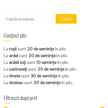
Caută
Caută
după:
Conținut plic:
La
roșii
sunt
20 de semințe
în plic.
La
ardei
sunt
20 de semințe
în plic.
La
ardeii iuți
sunt
10 semințe
în plic.
La
castraveți
sunt
20 de semințe
în plic.
La
vinete
sunt
30 de semințe
în plic.
La
dovleac
sunt
20 de semințe
în plic.
Filtrează după pret