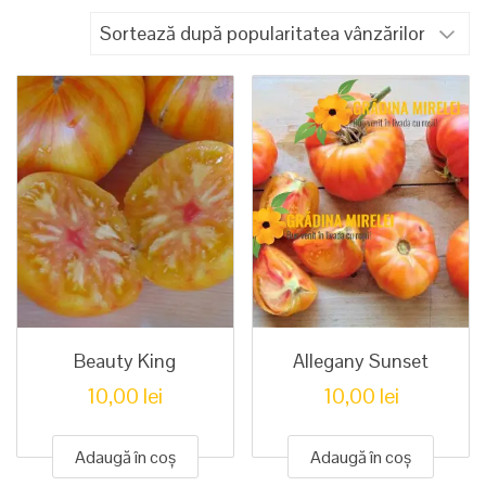
după
popularitate
Beauty King
Allegany Sunset
10,00
lei
10,00
lei
Adaugă în coș
Adaugă în coș