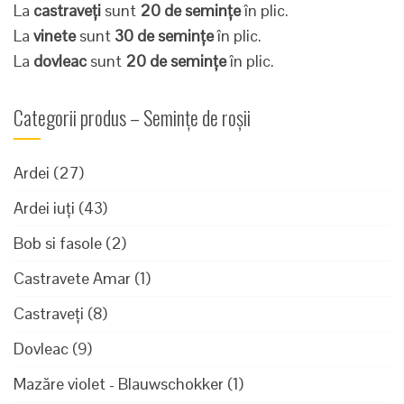
La
castraveți
sunt
20 de semințe
în plic.
La
vinete
sunt
30 de semințe
în plic.
La
dovleac
sunt
20 de semințe
în plic.
Categorii produs – Semințe de roșii
Ardei
(27)
Ardei iuți
(43)
Bob si fasole
(2)
Castravete Amar
(1)
Castraveți
(8)
Dovleac
(9)
Mazăre violet - Blauwschokker
(1)