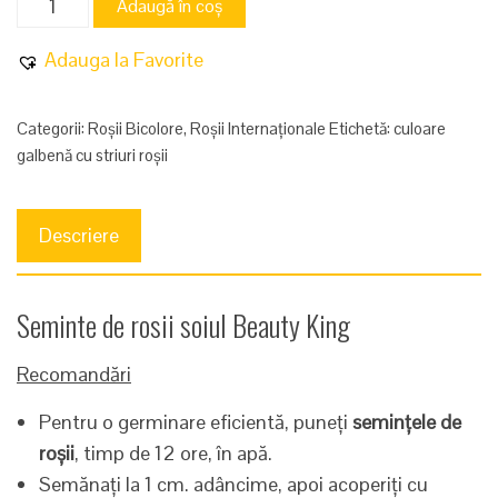
Adaugă în coș
Beauty
King
Adauga la Favorite
Categorii:
Roșii Bicolore
,
Roșii Internaționale
Etichetă:
culoare
galbenă cu striuri roșii
Descriere
Seminte de rosii soiul Beauty King
Recomandări
Pentru o germinare eficientă, puneți
semințele de
roșii
, timp de 12 ore, în apă.
Semănați la 1 cm. adâncime, apoi acoperiți cu