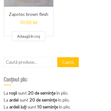
Zapotec brown flesh
10,00
lei
Adaugă în coș
Caută
Caută
după:
Conținut plic:
La
roșii
sunt
20 de semințe
în plic.
La
ardei
sunt
20 de semințe
în plic.
La
ardeii iuți
sunt
10 semințe
în plic.