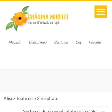
Magazin
Contul meu
Cont nou
Coș
Favorite
Sortat
Afișez toate cele 2 rezultate
după