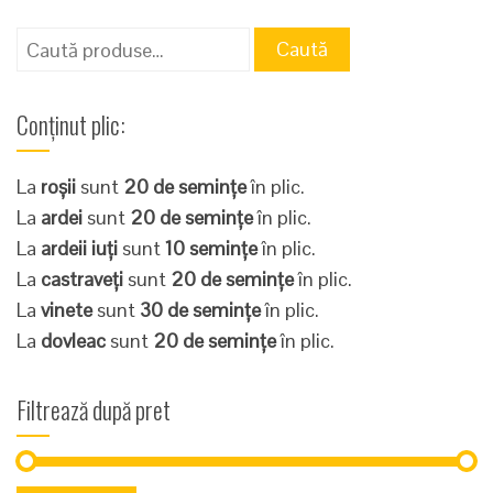
Caută
Caută
după:
Conținut plic:
La
roșii
sunt
20 de semințe
în plic.
La
ardei
sunt
20 de semințe
în plic.
La
ardeii iuți
sunt
10 semințe
în plic.
La
castraveți
sunt
20 de semințe
în plic.
La
vinete
sunt
30 de semințe
în plic.
La
dovleac
sunt
20 de semințe
în plic.
Filtrează după pret