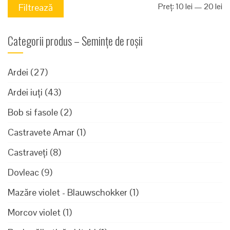
Pr
Pr
Preț:
10 lei
—
20 lei
Filtrează
mi
m
Categorii produs – Semințe de roșii
Ardei
(27)
Ardei iuți
(43)
Bob si fasole
(2)
Castravete Amar
(1)
Castraveți
(8)
Dovleac
(9)
Mazăre violet - Blauwschokker
(1)
Morcov violet
(1)