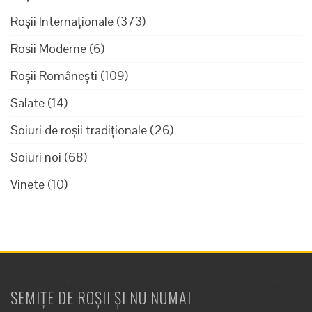
Roșii Internaționale
(373)
Rosii Moderne
(6)
Roșii Românești
(109)
Salate
(14)
Soiuri de roșii tradiționale
(26)
Soiuri noi
(68)
Vinete
(10)
SEMIȚE DE ROȘII ȘI NU NUMAI