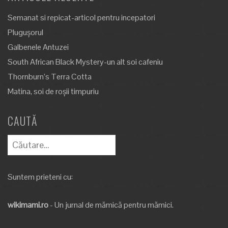
Semanat si repicat-articol pentru incepatori
Plugușorul
Galbenele Antuzei
South African Black Mystery-un alt soi cafeniu
Thornburn’s Terra Cotta
Matina, soi de roșii timpuriu
CAUTĂ
Caută
după:
Suntem prieteni cu:
wikimami.ro
- Un jurnal de mămică pentru mămici.