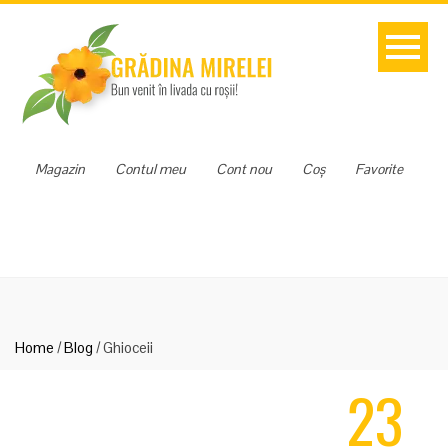
Magazin
Contul meu
Cont nou
Coș
Favorite
Home
/
Blog
/
Ghioceii
23