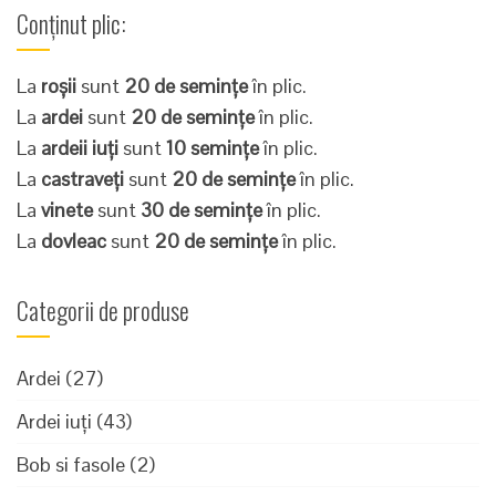
Conținut plic:
La
roșii
sunt
20 de semințe
în plic.
La
ardei
sunt
20 de semințe
în plic.
La
ardeii iuți
sunt
10 semințe
în plic.
La
castraveți
sunt
20 de semințe
în plic.
La
vinete
sunt
30 de semințe
în plic.
La
dovleac
sunt
20 de semințe
în plic.
Categorii de produse
Ardei
(27)
Ardei iuți
(43)
Bob si fasole
(2)