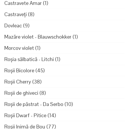
Castravete Amar
(1)
Castraveți
(8)
Dovleac
(9)
Mazăre violet - Blauwschokker
(1)
Morcov violet
(1)
Roșia sălbatică - Litchi
(1)
Roșii Bicolore
(45)
Roșii Cherry
(38)
Roșii de ghiveci
(8)
Roșii de păstrat - Da Serbo
(10)
Roșii Dwarf - Pitice
(14)
Roșii Inimă de Bou
(77)