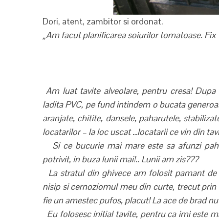
Dori, atent, zambitor si ordonat.
„Am facut planificarea soiurilor tomatoase. Fix 
Am luat tavite alveolare, pentru cresa! Dupa
ladita PVC, pe fund intindem o bucata generoasa
aranjate, chitite, dansele, paharutele, stabiliza
locatarilor – la loc uscat …locatarii ce vin din tav
Si ce bucurie mai mare este sa afunzi pahare
potrivit, in buza lunii mai!.. Lunii am zis???
La stratul din ghivece am folosit pamant de 
nisip si cernoziomul meu din curte, trecut prin 
fie un amestec pufos, placut! La ace de brad nu 
Eu folosesc initial tavite, pentru ca imi este m