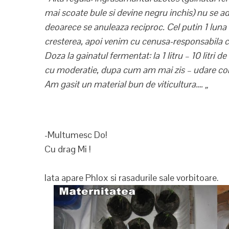
mai scoate bule si devine negru inchis) nu se a
deoarece se anuleaza reciproc. Cel putin 1 luna 
cresterea, apoi venim cu cenusa-responsabila cu
Doza la gainatul fermentat: la 1 litru – 10 litri
cu moderatie, dupa cum am mai zis – udare consi
Am gasit un material bun de viticultura…. „
-Multumesc Do!
Cu drag Mi !
Iata apare Phlox si rasadurile sale vorbitoare.