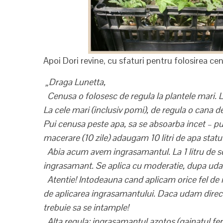
Apoi Dori revine, cu sfaturi pentru folosirea cen
„Draga Lunetta,
Cenusa o folosesc de regula la plantele mari. L
La cele mari (inclusiv pomi), de regula o cana de 
Pui cenusa peste apa, sa se absoarba incet – pu
macerare (10 zile) adaugam 10 litri de apa statuta
Abia acum avem ingrasamantul. La 1 litru de s
ingrasamant. Se aplica cu moderatie, dupa udar
Atentie! Intodeauna cand aplicam orice fel de i
de aplicarea ingrasamantului. Daca udam direct
trebuie sa se intample!
Alta regula: ingrasamantul azotos (gainatul fe