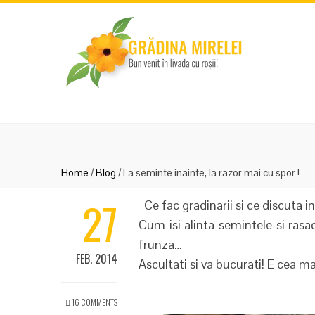
Home
/
Blog
/
La seminte inainte, la razor mai cu spor !
27
Ce fac gradinarii si ce discuta i
Cum isi alinta semintele si rasa
frunza…
FEB. 2014
Ascultati si va bucurati! E cea m
16 COMMENTS