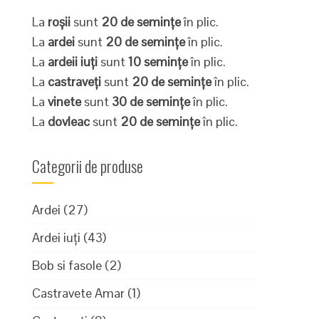
La
roșii
sunt
20 de semințe
în plic.
La
ardei
sunt
20 de semințe
în plic.
La
ardeii iuți
sunt
10 semințe
în plic.
La
castraveți
sunt
20 de semințe
în plic.
La
vinete
sunt
30 de semințe
în plic.
La
dovleac
sunt
20 de semințe
în plic.
Categorii de produse
Ardei
(27)
Ardei iuți
(43)
Bob si fasole
(2)
Castravete Amar
(1)