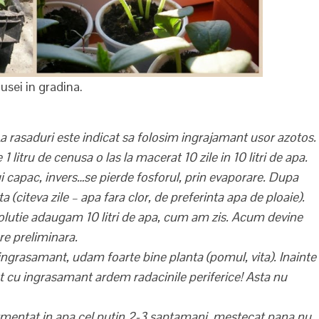
usei in gradina.
a rasaduri este indicat sa folosim ingrajamant usor azotos.
1 litru de cenusa o las la macerat 10 zile in 10 litri de apa.
i capac, invers…se pierde fosforul, prin evaporare. Dupa
 (citeva zile – apa fara clor, de preferinta apa de ploaie).
olutie adaugam 10 litri de apa, cum am zis. Acum devine
e preliminara.
ngrasamant, udam foarte bine planta (pomul, vita). Inainte
 cu ingrasamant ardem radacinile periferice! Asta nu
rmentat in apa cel putin 2-3 saptamani, mestecat pana nu