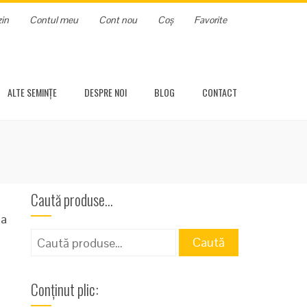
in
Contul meu
Cont nou
Coș
Favorite
ALTE SEMINȚE
DESPRE NOI
BLOG
CONTACT
Caută produse…
ma
Caută
Caută
după:
Conținut plic: