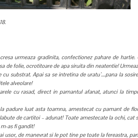
18.
 cresa urmeaza gradinita, confectionez pahare de hartie.
 de folie, ocrotitoare de apa siruita din neatentie! Urmea
te cu substrat. Apai sa se intretina de uratu`….pana la sosir
itele alveolare!
le cu rasad, direct in pamantul afanat, atunci la timp
la padure luat asta toamna, amestecat cu pamant de flor
labute de cartitoi – adunat! Toate amestecate la ochi, cat 
m-as fi gandit!
ai usor, de manevrat si le pot tine pe toate la fereastra, pa