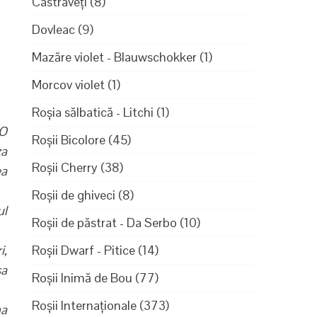
Castraveți
(8)
Dovleac
(9)
Mazăre violet - Blauwschokker
(1)
Morcov violet
(1)
Roșia sălbatică - Litchi
(1)
 O
Roșii Bicolore
(45)
za
Roșii Cherry
(38)
ea
Roșii de ghiveci
(8)
ul
Roșii de păstrat - Da Serbo
(10)
i,
Roșii Dwarf - Pitice
(14)
sa
Roșii Inimă de Bou
(77)
Roșii Internaționale
(373)
na