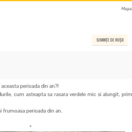
Magaz
SEMINȚE DE ROȘII
n aceasta perioada din an?!
durile, cum asteapta sa rasara verdele mic si alungit, pri
ai frumoasa perioada din an.
*