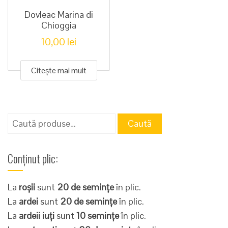
Dovleac Marina di
Chioggia
10,00
lei
Citește mai mult
Caută
Caută
după:
Conținut plic:
La
roșii
sunt
20 de semințe
în plic.
La
ardei
sunt
20 de semințe
în plic.
La
ardeii iuți
sunt
10 semințe
în plic.