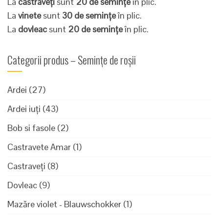
La
castraveți
sunt
20 de semințe
în plic.
La
vinete
sunt
30 de semințe
în plic.
La
dovleac
sunt
20 de semințe
în plic.
Categorii produs – Semințe de roșii
Ardei
(27)
Ardei iuți
(43)
Bob si fasole
(2)
Castravete Amar
(1)
Castraveți
(8)
Dovleac
(9)
Mazăre violet - Blauwschokker
(1)