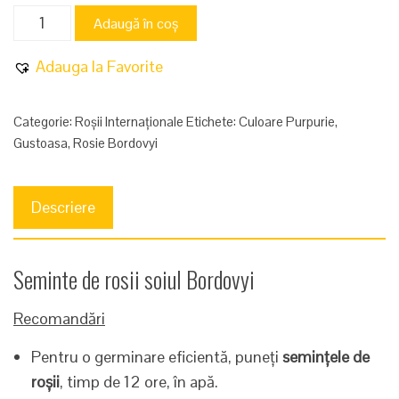
Cantitate
Adaugă în coș
Bordovyi
Adauga la Favorite
Categorie:
Roșii Internaționale
Etichete:
Culoare Purpurie
,
Gustoasa
,
Rosie Bordovyi
Descriere
Seminte de rosii soiul Bordovyi
Recomandări
Pentru o germinare eficientă, puneți
semințele de
roșii
, timp de 12 ore, în apă.