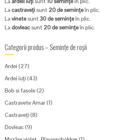
La
ardeii iuți
sunt
10 semințe
în plic.
La
castraveți
sunt
20 de semințe
în plic.
La
vinete
sunt
30 de semințe
în plic.
La
dovleac
sunt
20 de semințe
în plic.
Categorii produs – Semințe de roșii
Ardei
(27)
Ardei iuți
(43)
Bob si fasole
(2)
Castravete Amar
(1)
Castraveți
(8)
Dovleac
(9)
Mazăre violet - Blauwschokker
(1)