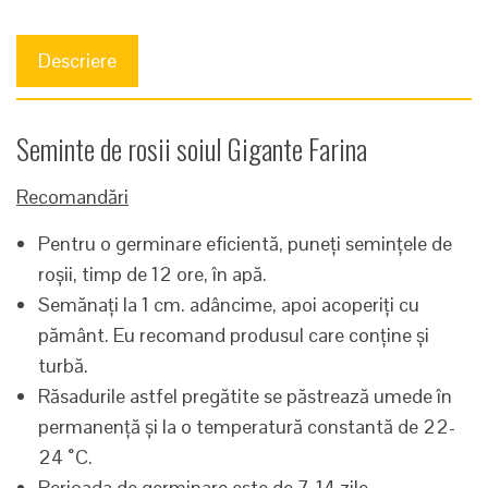
Descriere
Seminte de rosii soiul Gigante Farina
Recomandări
Pentru o germinare eficientă, puneți semințele de
roșii, timp de 12 ore, în apă.
Semănați la 1 cm. adâncime, apoi acoperiți cu
pământ. Eu recomand produsul care conține și
turbă.
Răsadurile astfel pregătite se păstrează umede în
permanență și la o temperatură constantă de 22-
24 ˚C.
Perioada de germinare este de 7-14 zile.