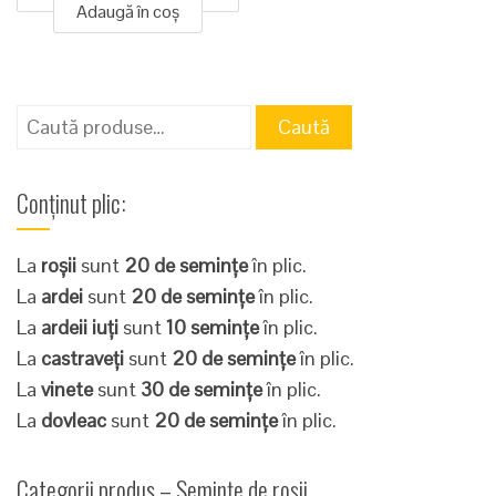
Adaugă în coș
Caută
Caută
după:
Conținut plic:
La
roșii
sunt
20 de semințe
în plic.
La
ardei
sunt
20 de semințe
în plic.
La
ardeii iuți
sunt
10 semințe
în plic.
La
castraveți
sunt
20 de semințe
în plic.
La
vinete
sunt
30 de semințe
în plic.
La
dovleac
sunt
20 de semințe
în plic.
Categorii produs – Semințe de roșii