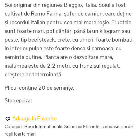
Soi originar din regiunea Bleggio, Italia. Soiul a fost
cultivat de Remo Farina, șofer de camion, care deține
și recordul italian pentru cea mai mare roșie. Fructele
sunt foarte mari, pot cântări până la un kilogram sau
peste, tip beefsteack, crete, cu umerii foarte bombati.
In interior pulpa este foarte densa si carnoasa, cu
seminte putine. Planta are o dezvoltare mare,
inaltimea este de 2,2 metri, cu frunzișul regulat,
creștere nedeterminată.
Plicul conține 20 de semințe.
Stoc epuizat
Adauga la Favorite
Categorii:
Roșii Internaționale
,
Soiuri noi
Etichete:
cărnoase
,
soi de
roșii foarte mari