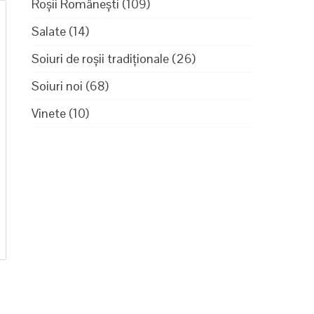
Roșii Românești
(109)
Salate
(14)
Soiuri de roșii tradiționale
(26)
Soiuri noi
(68)
Vinete
(10)