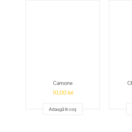
Camone
C
10,00
lei
Adaugă în coș