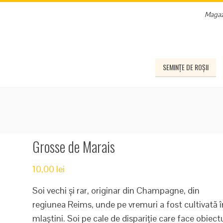
Magaz
SEMINȚE DE ROȘII
Grosse de Marais
10,00
lei
Soi vechi și rar, originar din Champagne, din
regiunea Reims, unde pe vremuri a fost cultivată î
mlaștini. Soi pe cale de dispariție care face obiect