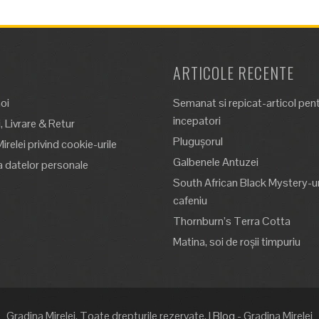
ARTICOLE RECENTE
oi
Semanat si repicat-articol pen
incepatori
 Livrare & Retur
Plugușorul
Mirelei privind cookie-urile
Galbenele Antuzei
a datelor personale
South African Black Mystery-un
cafeniu
Thornburn’s Terra Cotta
Matina, soi de roșii timpuriu
Gradina Mirelei. Toate drepturile rezervate.
|
Blog
- Gradina Mirelei