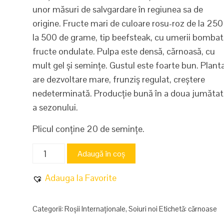
unor măsuri de salvgardare în regiunea sa de
origine. Fructe mari de culoare rosu-roz de la 250
la 500 de grame, tip beefsteak, cu umerii bombati
fructe ondulate. Pulpa este densă, cărnoasă, cu
mult gel și semințe. Gustul este foarte bun. Plant
are dezvoltare mare, frunziș regulat, creștere
nedeterminată. Producție bună în a doua jumătat
a sezonului.
Plicul conține 20 de semințe.
Cantitate
Adaugă în coș
Grosse
de
Adauga la Favorite
Marais
Categorii:
Roșii Internaționale
,
Soiuri noi
Etichetă:
cărnoase