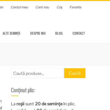
in
Contul meu
Cont nou
Coș
Favorite
ALTE SEMINȚE
DESPRE NOI
BLOG
CONTACT
Caută
Caută
după:
Conținut plic:
n
La
roșii
sunt
20 de semințe
în plic.
ul