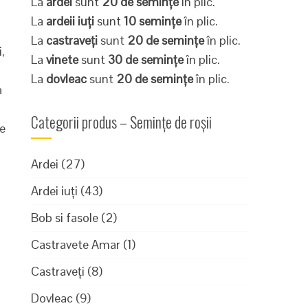
La
ardei
sunt
20 de semințe
în plic.
La
ardeii iuți
sunt
10 semințe
în plic.
La
castraveți
sunt
20 de semințe
în plic.
,
La
vinete
sunt
30 de semințe
în plic.
La
dovleac
sunt
20 de semințe
în plic.
a
Categorii produs – Semințe de roșii
e
Ardei
(27)
Ardei iuți
(43)
Bob si fasole
(2)
Castravete Amar
(1)
Castraveți
(8)
Dovleac
(9)