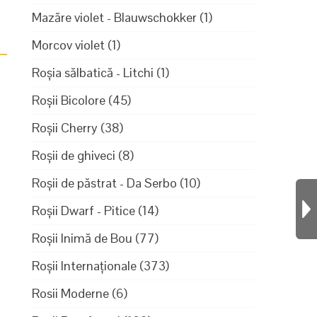
Mazăre violet - Blauwschokker
(1)
Morcov violet
(1)
Roșia sălbatică - Litchi
(1)
Roșii Bicolore
(45)
Roșii Cherry
(38)
Roșii de ghiveci
(8)
Roșii de păstrat - Da Serbo
(10)
4
Roșii Dwarf - Pitice
(14)
Roșii Inimă de Bou
(77)
Roșii Internaționale
(373)
Rosii Moderne
(6)