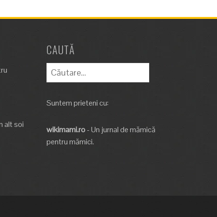
CAUTĂ
Caută
tru
după:
Suntem prieteni cu:
 alt soi
wikimami.ro
- Un jurnal de mămică
pentru mămici.