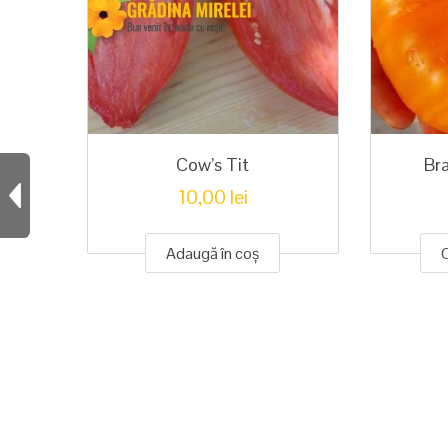
Cow’s Tit
Br
10,00
lei
Adaugă în coș