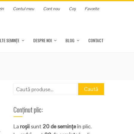
in
Contul meu
Cont nou
Coș
Favorite
LTE SEMINȚE
DESPRE NOI
BLOG
CONTACT
Caută
Caută
după:
Conținut plic:
La
roșii
sunt
20 de semințe
în plic.
e