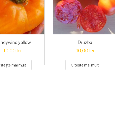
andywine yellow
Druzba
10,00
lei
10,00
lei
Citește mai mult
Citește mai mult