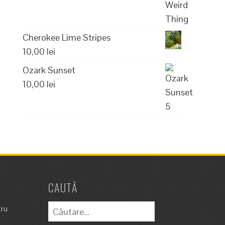
Cherokee Lime Stripes
10,00
lei
Ozark Sunset
10,00
lei
CAUTĂ
Caută
tru
după: