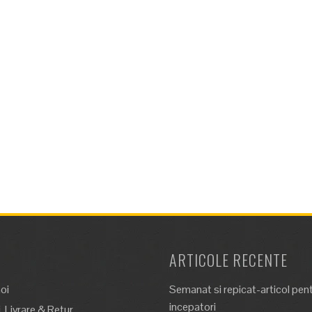
ARTICOLE RECENTE
oi
Semanat si repicat-articol pen
incepatori
 Livrare & Retur