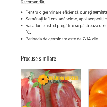
Recomandări
Pentru o germinare eficientă, puneți
semințe
Semănați la 1 cm. adâncime, apoi acoperiți 
Răsadurile astfel pregătite se păstrează u
˚C.
Perioada de germinare este de 7-14 zile.
Produse similare