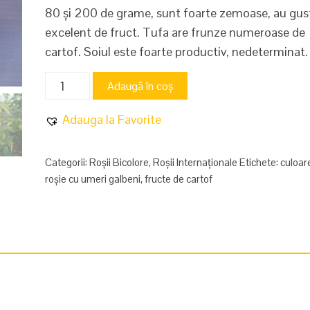
80 și 200 de grame, sunt foarte zemoase, au gus
excelent de fruct. Tufa are frunze numeroase de
cartof. Soiul este foarte productiv, nedeterminat.
Cantitate
Adaugă în coș
Joyau
d'Oaxaca
Adauga la Favorite
Categorii:
Roșii Bicolore
,
Roșii Internaționale
Etichete:
culoar
roșie cu umeri galbeni
,
fructe de cartof