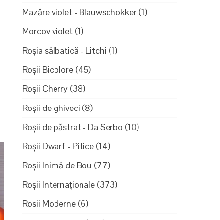
Mazăre violet - Blauwschokker
(1)
Morcov violet
(1)
Roșia sălbatică - Litchi
(1)
4
Roșii Bicolore
(45)
Roșii Cherry
(38)
Roșii de ghiveci
(8)
Roșii de păstrat - Da Serbo
(10)
Roșii Dwarf - Pitice
(14)
Roșii Inimă de Bou
(77)
Roșii Internaționale
(373)
Rosii Moderne
(6)