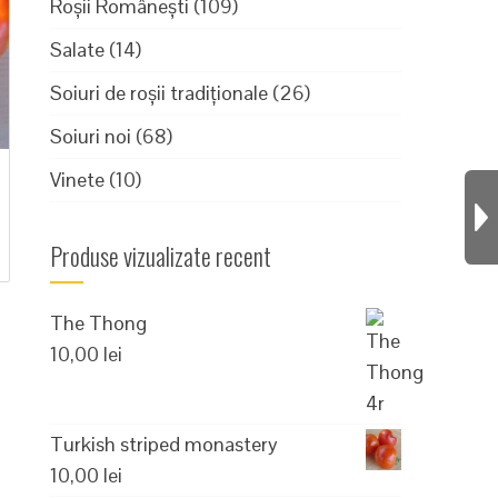
Roșii Românești
(109)
Salate
(14)
Soiuri de roșii tradiționale
(26)
Soiuri noi
(68)
Vinete
(10)
Produse vizualizate recent
The Thong
10,00
lei
Turkish striped monastery
10,00
lei