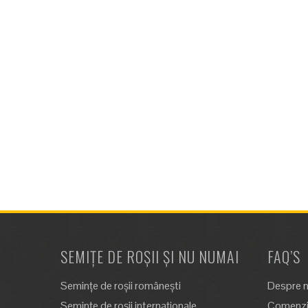
SEMIȚE DE ROȘII ȘI NU NUMAI
FAQ’S
Semințe de roșii românești
Despre n
Semințe de roșii internaționale
Comenzi,