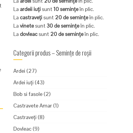
La
ardei
sunt
20 de semințe
în plic.
t
La
ardeii iuți
sunt
10 semințe
în plic.
La
castraveți
sunt
20 de semințe
în plic.
La
vinete
sunt
30 de semințe
în plic.
La
dovleac
sunt
20 de semințe
în plic.
Categorii produs – Semințe de roșii
e
Ardei
(27)
Ardei iuți
(43)
Bob si fasole
(2)
Castravete Amar
(1)
Castraveți
(8)
Dovleac
(9)